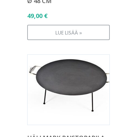
Ø 48 CM
49,00
€
LUE LISÄÄ »