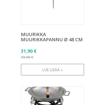
MUURIKKA
MUURIKKAPANNU Ø 48 CM
Alkuperäinen
31,90
€
hinta
39,90
€
Nykyinen
oli:
hinta
39,90 €.
LUE LISÄÄ »
on:
31,90 €.