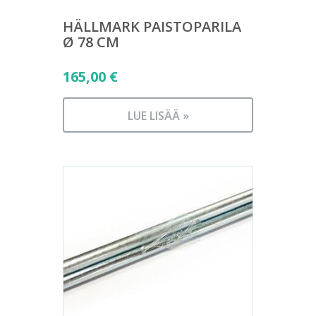
HÄLLMARK PAISTOPARILA
Ø 78 CM
165,00
€
LUE LISÄÄ »