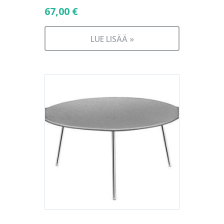
67,00
€
LUE LISÄÄ »