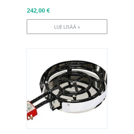
242,00
€
LUE LISÄÄ »