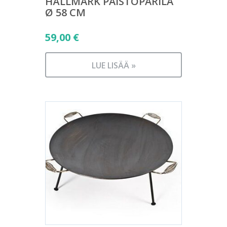
HÄLLMARK PAISTOPARILA
Ø 58 CM
59,00
€
LUE LISÄÄ »