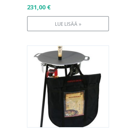
231,00
€
LUE LISÄÄ »