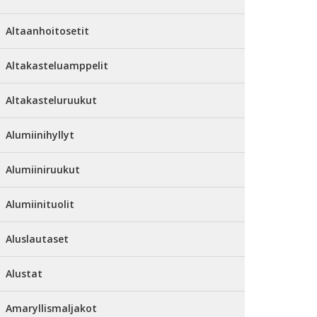
Altaanhoitosetit
Altakasteluamppelit
Altakasteluruukut
Alumiinihyllyt
Alumiiniruukut
Alumiinituolit
Aluslautaset
Alustat
Amaryllismaljakot