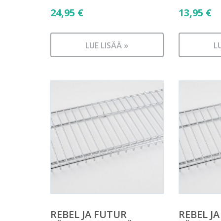
24,95
€
13,95
€
LUE LISÄÄ »
L
REBEL JA FUTUR
REBEL J