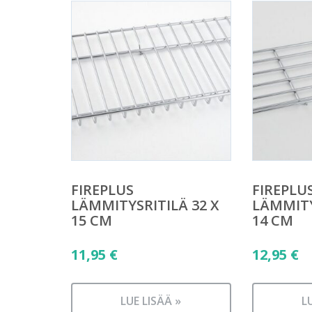
FIREPLUS
FIREPLU
LÄMMITYSRITILÄ 32 X
LÄMMITY
15 CM
14 CM
11,95
€
12,95
€
LUE LISÄÄ »
L