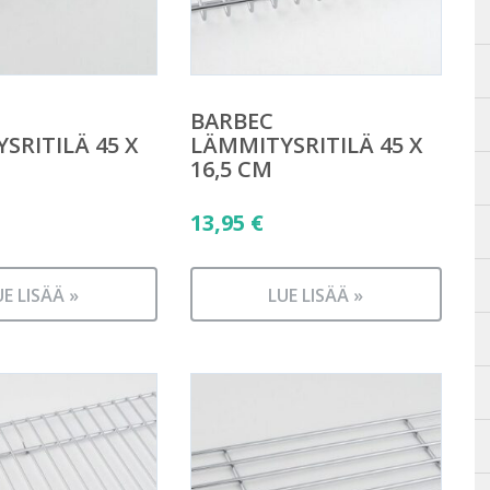
BARBEC
SRITILÄ 45 X
LÄMMITYSRITILÄ 45 X
16,5 CM
13,95
€
UE LISÄÄ »
LUE LISÄÄ »