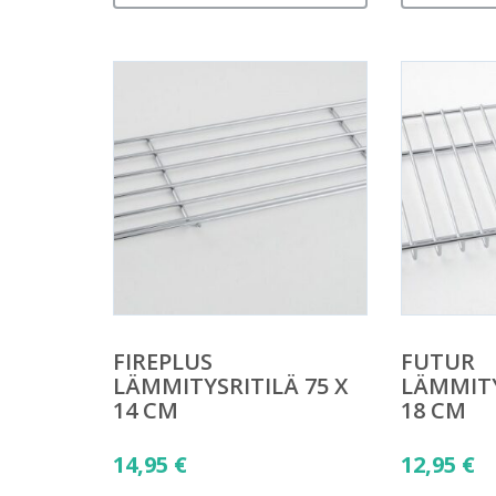
FIREPLUS
FUTUR
LÄMMITYSRITILÄ 75 X
LÄMMITY
14 CM
18 CM
14,95
€
12,95
€