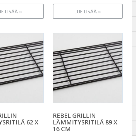
UE LISÄÄ »
LUE LISÄÄ »
RILLIN
REBEL GRILLIN
SRITILÄ 62 X
LÄMMITYSRITILÄ 89 X
16 CM