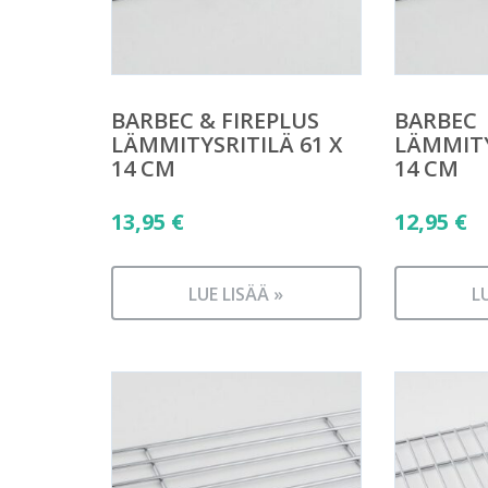
BARBEC & FIREPLUS
BARBEC
LÄMMITYSRITILÄ 61 X
LÄMMITY
14 CM
14 CM
13,95
€
12,95
€
LUE LISÄÄ »
L