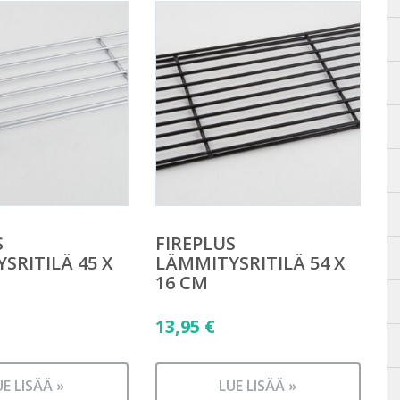
S
FIREPLUS
SRITILÄ 45 X
LÄMMITYSRITILÄ 54 X
16 CM
13,95
€
UE LISÄÄ »
LUE LISÄÄ »