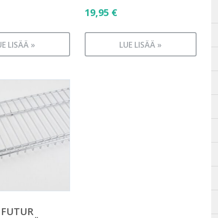
19,95
€
UE LISÄÄ »
LUE LISÄÄ »
A FUTUR