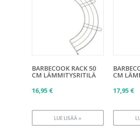
BARBECOOK RACK 50
BARBECO
CM LÄMMITYSRITILÄ
CM LÄMM
16,95
€
17,95
€
LUE LISÄÄ »
L