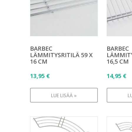
BARBEC
BARBEC
LÄMMITYSRITILÄ 59 X
LÄMMITY
16 CM
16,5 CM
13,95
€
14,95
€
LUE LISÄÄ »
L