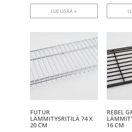
LUE LISÄÄ »
L
FUTUR
REBEL G
LÄMMITYSRITILÄ 74 X
LÄMMITY
20 CM
16 CM