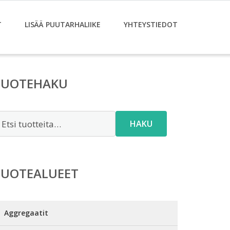
T
LISÄÄ PUUTARHALIIKE
YHTEYSTIEDOT
TUOTEHAKU
tsi:
HAKU
TUOTEALUEET
Aggregaatit