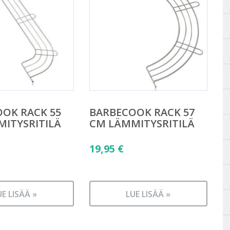
OK RACK 55
BARBECOOK RACK 57
ITYSRITILÄ
CM LÄMMITYSRITILÄ
19,95
€
UE LISÄÄ »
LUE LISÄÄ »