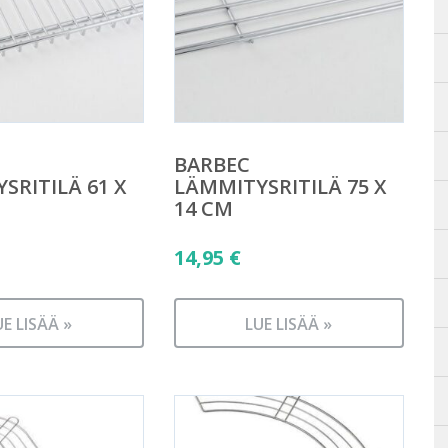
BARBEC
SRITILÄ 61 X
LÄMMITYSRITILÄ 75 X
14 CM
14,95
€
UE LISÄÄ »
LUE LISÄÄ »