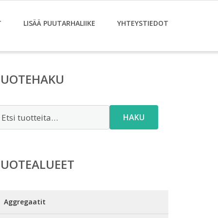
T
LISÄÄ PUUTARHALIIKE
YHTEYSTIEDOT
TUOTEHAKU
tsi:
HAKU
TUOTEALUEET
Aggregaatit