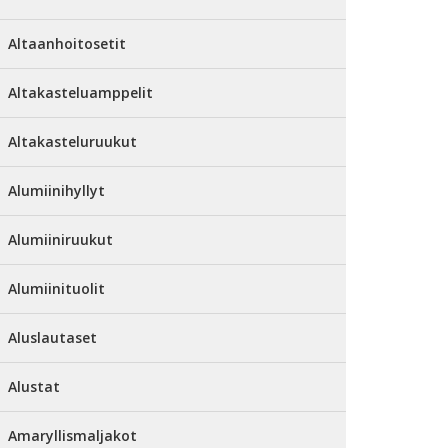
Altaanhoitosetit
Altakasteluamppelit
Altakasteluruukut
Alumiinihyllyt
Alumiiniruukut
Alumiinituolit
Aluslautaset
Alustat
Amaryllismaljakot