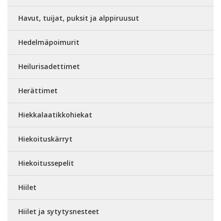
Havut, tuijat, puksit ja alppiruusut
Hedelmäpoimurit
Heilurisadettimet
Herättimet
Hiekkalaatikkohiekat
Hiekoituskärryt
Hiekoitussepelit
Hiilet
Hiilet ja sytytysnesteet