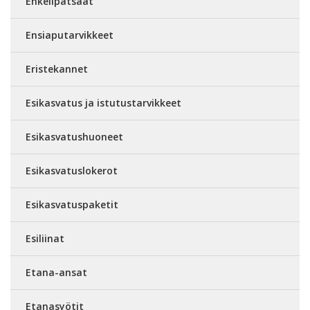
Enkelipatsaat
Ensiaputarvikkeet
Eristekannet
Esikasvatus ja istutustarvikkeet
Esikasvatushuoneet
Esikasvatuslokerot
Esikasvatuspaketit
Esiliinat
Etana-ansat
Etanasyötit