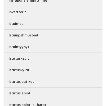
Infrapunalämmittimet
Invertterit
Istuimet
Istuinpehmusteet
Istuintyynyt
Istutuskepit
Istutuskyltit
Istutuslaatikot
Istutuslapiot
Istutuslapiot ja -harat