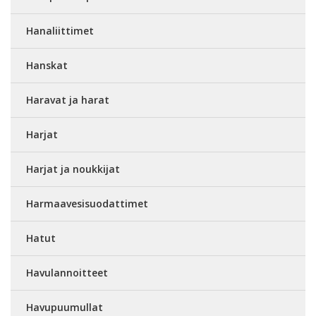
Hanaliittimet
Hanskat
Haravat ja harat
Harjat
Harjat ja noukkijat
Harmaavesisuodattimet
Hatut
Havulannoitteet
Havupuumullat