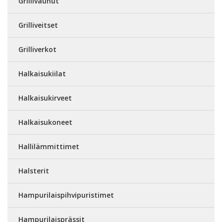
Grillivaunut
Grilliveitset
Grilliverkot
Halkaisukiilat
Halkaisukirveet
Halkaisukoneet
Hallilämmittimet
Halsterit
Hampurilaispihvipuristimet
Hampurilaisprässit