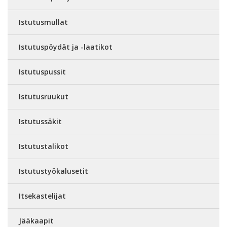
Istutusmullat
Istutuspöydät ja -laatikot
Istutuspussit
Istutusruukut
Istutussäkit
Istutustalikot
Istutustyökalusetit
Itsekastelijat
Jääkaapit