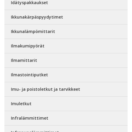
Idätyspakkaukset
Ikkunakärpäspyydytimet
Ikkunalämpömittarit
Ilmakumipyörät
Ilmamittarit
Ilmastointiputket
Imu- ja poistoletkut ja tarvikkeet
Imuletkut
Infralämmittimet