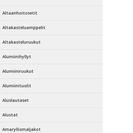
Altaanhoitosetit
Altakasteluamppelit
Altakasteluruukut
Alumiinihyllyt
Alumiiniruukut
Alumiinituolit
Aluslautaset
Alustat
Amaryllismaljakot