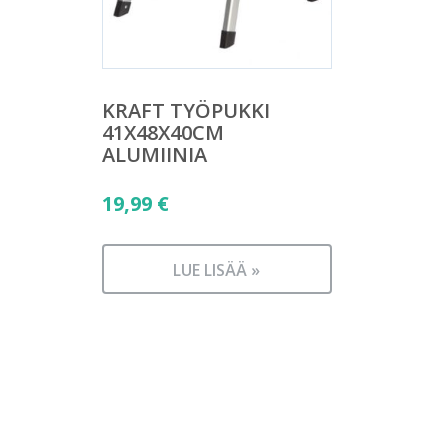
KRAFT TYÖPUKKI
41X48X40CM
ALUMIINIA
19,99
€
LUE LISÄÄ »