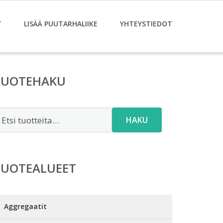
T
LISÄÄ PUUTARHALIIKE
YHTEYSTIEDOT
TUOTEHAKU
tsi:
HAKU
TUOTEALUEET
Aggregaatit