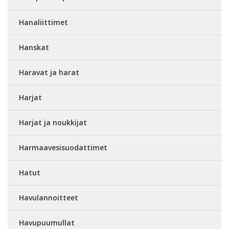
Hanaliittimet
Hanskat
Haravat ja harat
Harjat
Harjat ja noukkijat
Harmaavesisuodattimet
Hatut
Havulannoitteet
Havupuumullat