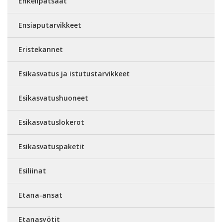
Enkelipatsaat
Ensiaputarvikkeet
Eristekannet
Esikasvatus ja istutustarvikkeet
Esikasvatushuoneet
Esikasvatuslokerot
Esikasvatuspaketit
Esiliinat
Etana-ansat
Etanasyötit