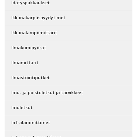
Idätyspakkaukset
Ikkunakärpäspyydytimet
Ikkunalämpömittarit
Ilmakumipyörät
Ilmamittarit
Ilmastointiputket
Imu- ja poistoletkut ja tarvikkeet
Imuletkut
Infralämmittimet