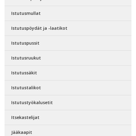
Istutusmullat
Istutuspöydät ja -laatikot
Istutuspussit
Istutusruukut
Istutussäkit
Istutustalikot
Istutustyökalusetit
Itsekastelijat
Jääkaapit