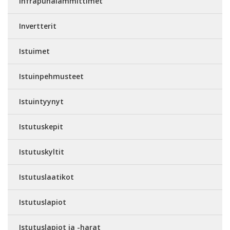
Infrapunalämmittimet
Invertterit
Istuimet
Istuinpehmusteet
Istuintyynyt
Istutuskepit
Istutuskyltit
Istutuslaatikot
Istutuslapiot
Istutuslapiot ja -harat