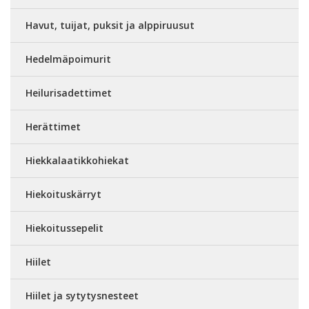
Havut, tuijat, puksit ja alppiruusut
Hedelmäpoimurit
Heilurisadettimet
Herättimet
Hiekkalaatikkohiekat
Hiekoituskärryt
Hiekoitussepelit
Hiilet
Hiilet ja sytytysnesteet