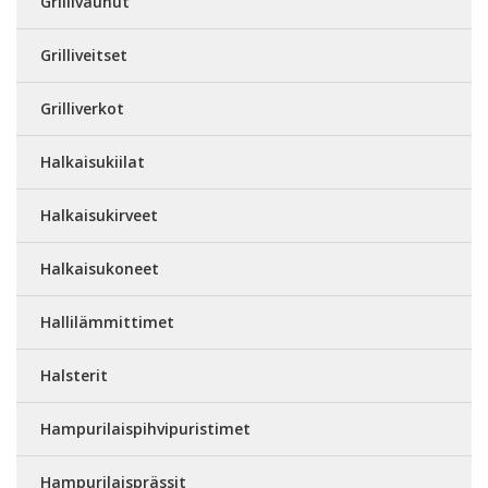
Grillivaunut
Grilliveitset
Grilliverkot
Halkaisukiilat
Halkaisukirveet
Halkaisukoneet
Hallilämmittimet
Halsterit
Hampurilaispihvipuristimet
Hampurilaisprässit