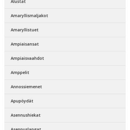
Alustat
Amaryllismaljakot
Amaryllistuet
Ampiaisansat
Ampiaisvaahdot
Amppelit
Annossiemenet
Apupöydät
Asennushiekat
Asennuslangat