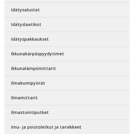
Idätysalustat
Idätyslaatikot
Idätyspakkaukset
Ikkunakärpäspyydytimet
Ikkunalämpömittarit
Ilmakumipyörät
Ilmamittarit
Ilmastointiputket
Imu- ja poistoletkut ja tarvikkeet