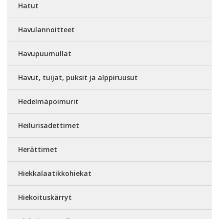
Hatut
Havulannoitteet
Havupuumullat
Havut, tuijat, puksit ja alppiruusut
Hedelmäpoimurit
Heilurisadettimet
Herättimet
Hiekkalaatikkohiekat
Hiekoituskärryt