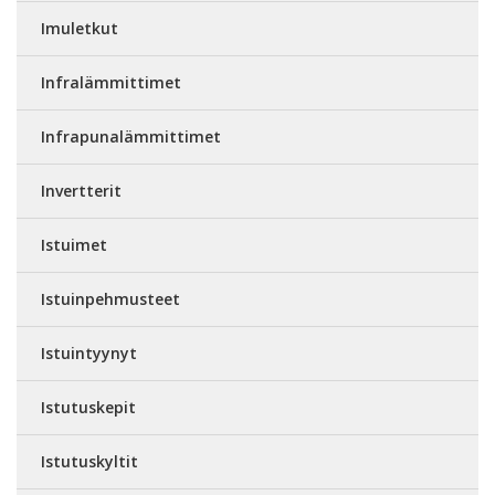
Imuletkut
Infralämmittimet
Infrapunalämmittimet
Invertterit
Istuimet
Istuinpehmusteet
Istuintyynyt
Istutuskepit
Istutuskyltit