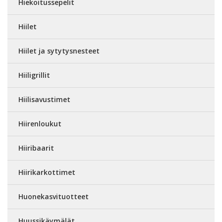
Hiekoitussepelit
Hiilet
Hiilet ja sytytysnesteet
Hiiligrillit
Hiilisavustimet
Hiirenloukut
Hiiribaarit
Hiirikarkottimet
Huonekasvituotteet
Huussikäymälät