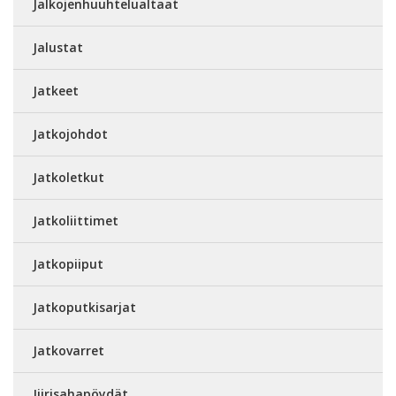
Jalkojenhuuhtelualtaat
Jalustat
Jatkeet
Jatkojohdot
Jatkoletkut
Jatkoliittimet
Jatkopiiput
Jatkoputkisarjat
Jatkovarret
Jiirisahapöydät