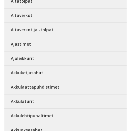
Aitatolpat
Aitaverkot
Aitaverkot ja -tolpat
Ajastimet
Ajoleikkurit
Akkuketjusahat
Akkulaattapuhdistimet
Akkulaturit
Akkulehtipuhaltimet
Akkuoksasahat