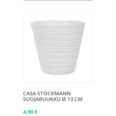
on:
9,00 €.
CASA STOCKMANN
SUOJARUUKKU Ø 13 CM
4,90
€