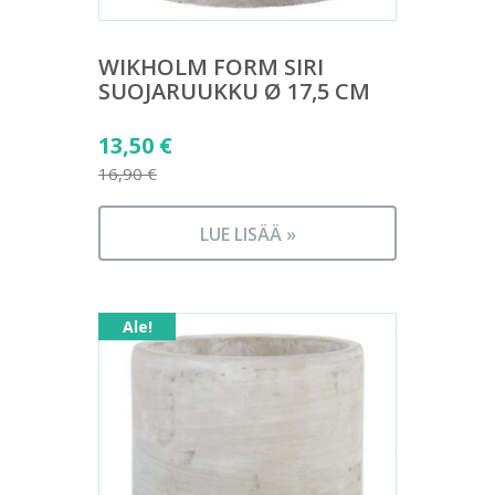
WIKHOLM FORM SIRI
SUOJARUUKKU Ø 17,5 CM
Alkuperäinen
13,50
€
hinta
16,90
€
Nykyinen
oli:
hinta
16,90 €.
LUE LISÄÄ »
on:
13,50 €.
Ale!