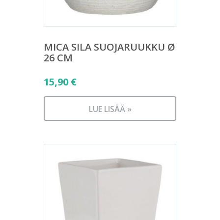
MICA SILA SUOJARUUKKU Ø
26 CM
15,90
€
LUE LISÄÄ »