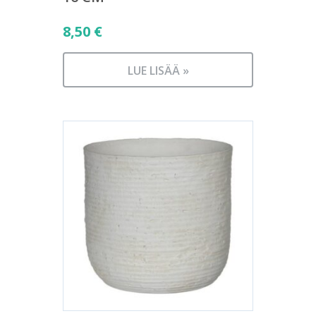
8,50
€
LUE LISÄÄ »