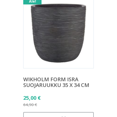
Ale!
WIKHOLM FORM ISRA
SUOJARUUKKU 35 X 34 CM
Alkuperäinen
25,00
€
hinta
64,90
€
Nykyinen
oli: