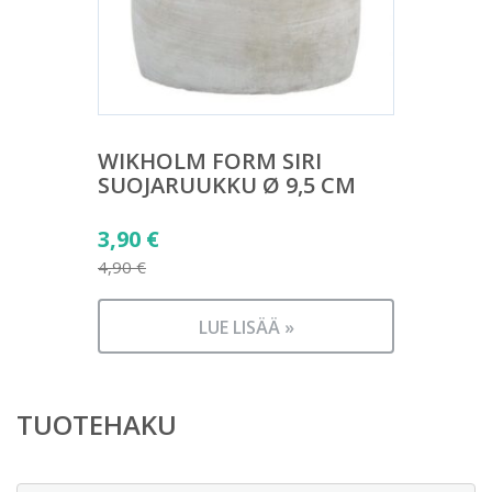
WIKHOLM FORM SIRI
SUOJARUUKKU Ø 9,5 CM
Alkuperäinen
3,90
€
hinta
4,90
€
Nykyinen
oli:
hinta
4,90 €.
LUE LISÄÄ »
on:
3,90 €.
TUOTEHAKU