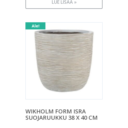
hinta
64,90 €.
LUE LISÄÄ »
on:
25,00 €.
Ale!
WIKHOLM FORM ISRA
SUOJARUUKKU 38 X 40 CM