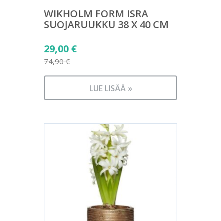
WIKHOLM FORM ISRA
SUOJARUUKKU 38 X 40 CM
Alkuperäinen
29,00
€
hinta
74,90
€
Nykyinen
oli:
hinta
74,90 €.
LUE LISÄÄ »
on:
29,00 €.