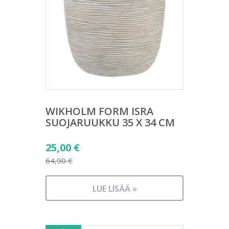
WIKHOLM FORM ISRA
SUOJARUUKKU 35 X 34 CM
Alkuperäinen
25,00
€
hinta
64,90
€
Nykyinen
oli:
hinta
64,90 €.
LUE LISÄÄ »
on:
25,00 €.