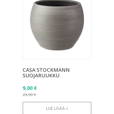
CASA STOCKMANN
SUOJARUUKKU
Alkuperäinen
9,00
€
hinta
25,90
€
Nykyinen
oli:
hinta
25,90 €.
LUE LISÄÄ »