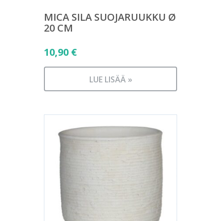
MICA SILA SUOJARUUKKU Ø
20 CM
10,90
€
LUE LISÄÄ »