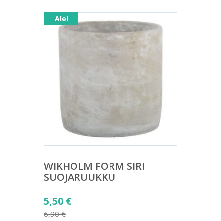
Ale!
WIKHOLM FORM SIRI
SUOJARUUKKU
Alkuperäinen
5,50
€
hinta
6,90
€