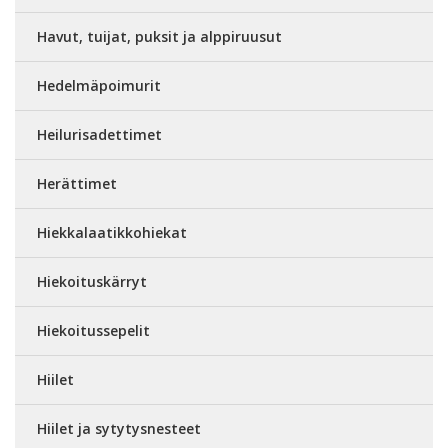
Havut, tuijat, puksit ja alppiruusut
Hedelmäpoimurit
Heilurisadettimet
Herättimet
Hiekkalaatikkohiekat
Hiekoituskärryt
Hiekoitussepelit
Hiilet
Hiilet ja sytytysnesteet