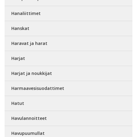
Hanaliittimet
Hanskat
Haravat ja harat
Harjat
Harjat ja noukkijat
Harmaavesisuodattimet
Hatut
Havulannoitteet
Havupuumullat