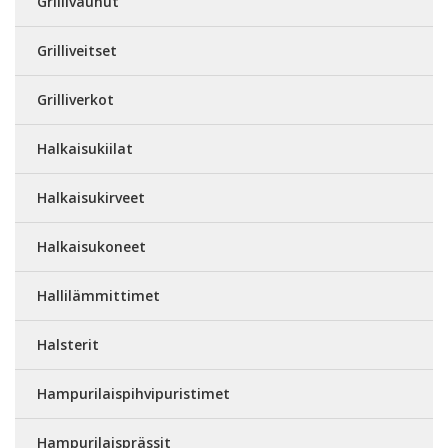
Grillivaunut
Grilliveitset
Grilliverkot
Halkaisukiilat
Halkaisukirveet
Halkaisukoneet
Hallilämmittimet
Halsterit
Hampurilaispihvipuristimet
Hampurilaisprässit