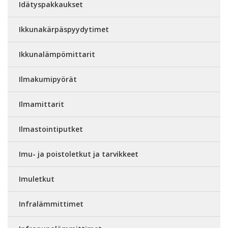
Idätyspakkaukset
Ikkunakärpäspyydytimet
Ikkunalämpömittarit
Ilmakumipyörät
Ilmamittarit
Ilmastointiputket
Imu- ja poistoletkut ja tarvikkeet
Imuletkut
Infralämmittimet