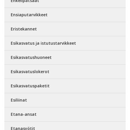
Enkelipatsaat
Ensiaputarvikkeet
Eristekannet
Esikasvatus ja istutustarvikkeet
Esikasvatushuoneet
Esikasvatuslokerot
Esikasvatuspaketit
Esiliinat
Etana-ansat
Etanasyötit