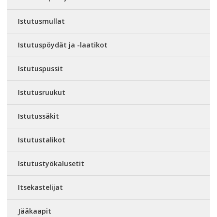
Istutusmullat
Istutuspöydät ja -laatikot
Istutuspussit
Istutusruukut
Istutussäkit
Istutustalikot
Istutustyökalusetit
Itsekastelijat
Jääkaapit