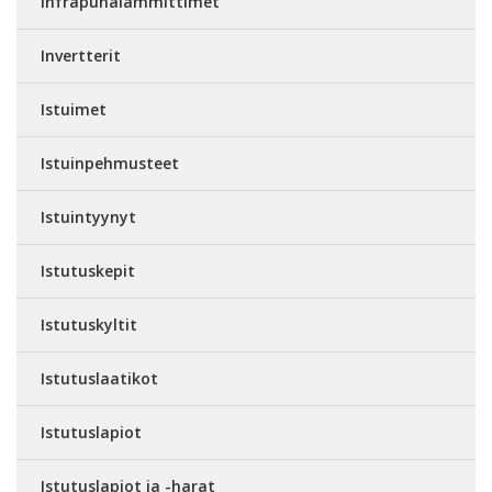
Infrapunalämmittimet
Invertterit
Istuimet
Istuinpehmusteet
Istuintyynyt
Istutuskepit
Istutuskyltit
Istutuslaatikot
Istutuslapiot
Istutuslapiot ja -harat