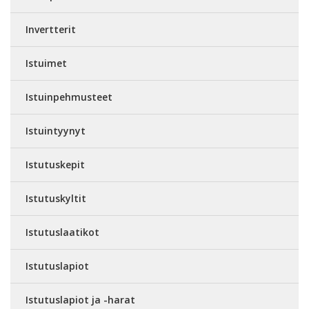
Invertterit
Istuimet
Istuinpehmusteet
Istuintyynyt
Istutuskepit
Istutuskyltit
Istutuslaatikot
Istutuslapiot
Istutuslapiot ja -harat