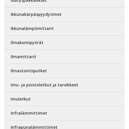
Idätyspakkaukset
Ikkunakärpäspyydytimet
Ikkunalämpömittarit
Ilmakumipyörät
Ilmamittarit
Ilmastointiputket
Imu- ja poistoletkut ja tarvikkeet
Imuletkut
Infralämmittimet
Infrapunalämmittimet