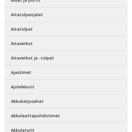
Aidat ja portit
Aitatolpanjalat
Aitatolpat
Aitaverkot
Aitaverkot ja -tolpat
Ajastimet
Ajoleikkurit
Akkuketjusahat
Akkulaattapuhdistimet
Akkulaturit