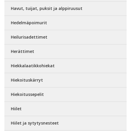
Havut, tuijat, puksit ja alppiruusut
Hedelmäpoimurit
Heilurisadettimet
Herättimet
Hiekkalaatikkohiekat
Hiekoituskärryt
Hiekoitussepelit
Hiilet
Hiilet ja sytytysnesteet