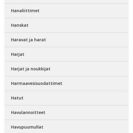
Hanaliittimet
Hanskat
Haravat ja harat
Harjat
Harjat ja noukkijat
Harmaavesisuodattimet
Hatut
Havulannoitteet
Havupuumullat