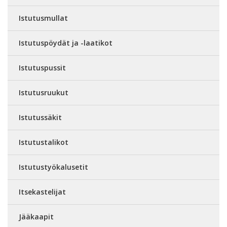
Istutusmullat
Istutuspöydät ja -laatikot
Istutuspussit
Istutusruukut
Istutussäkit
Istutustalikot
Istutustyökalusetit
Itsekastelijat
Jääkaapit