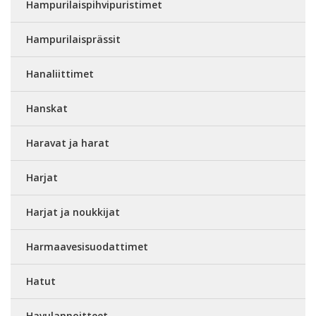
Hampurilaispihvipuristimet
Hampurilaisprässit
Hanaliittimet
Hanskat
Haravat ja harat
Harjat
Harjat ja noukkijat
Harmaavesisuodattimet
Hatut
Havulannoitteet