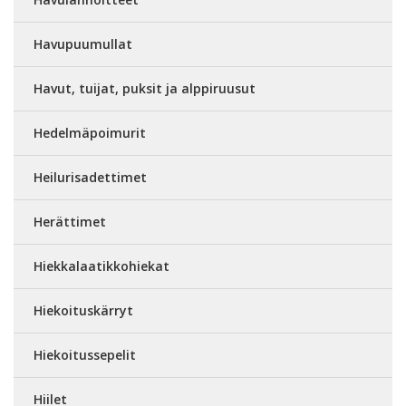
Havupuumullat
Havut, tuijat, puksit ja alppiruusut
Hedelmäpoimurit
Heilurisadettimet
Herättimet
Hiekkalaatikkohiekat
Hiekoituskärryt
Hiekoitussepelit
Hiilet