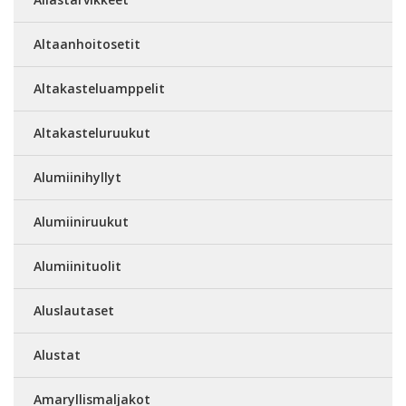
Altaanhoitosetit
Altakasteluamppelit
Altakasteluruukut
Alumiinihyllyt
Alumiiniruukut
Alumiinituolit
Aluslautaset
Alustat
Amaryllismaljakot