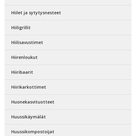
Hiilet ja sytytysnesteet
Hiiligrillit
Hiilisavustimet
Hiirenloukut
Hiiribaarit
Hiirikarkottimet
Huonekasvituotteet
Huussikäymälät
Huussikompostoijat