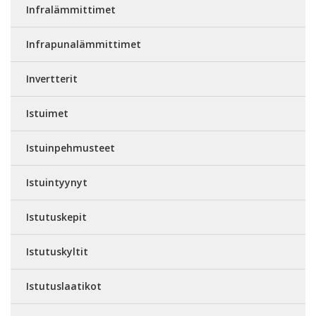
Infralämmittimet
Infrapunalämmittimet
Invertterit
Istuimet
Istuinpehmusteet
Istuintyynyt
Istutuskepit
Istutuskyltit
Istutuslaatikot