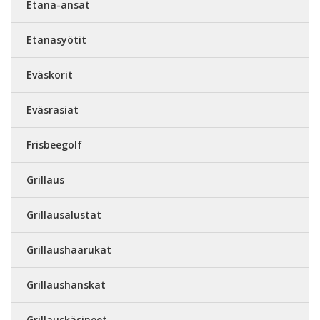
Etana-ansat
Etanasyötit
Eväskorit
Eväsrasiat
Frisbeegolf
Grillaus
Grillausalustat
Grillaushaarukat
Grillaushanskat
Grillauskäsineet