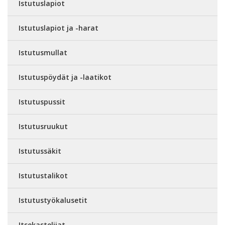
Istutuslapiot
Istutuslapiot ja -harat
Istutusmullat
Istutuspöydät ja -laatikot
Istutuspussit
Istutusruukut
Istutussäkit
Istutustalikot
Istutustyökalusetit
Itsekastelijat