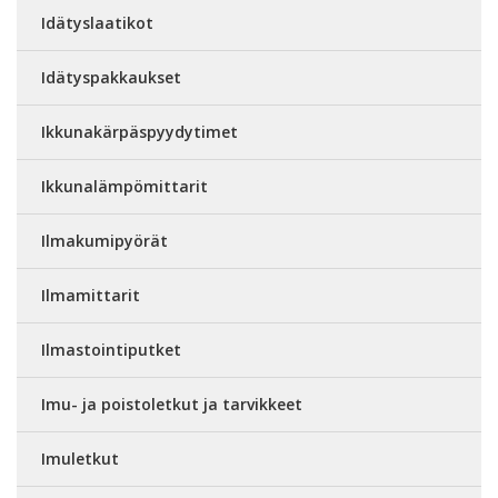
Idätyslaatikot
Idätyspakkaukset
Ikkunakärpäspyydytimet
Ikkunalämpömittarit
Ilmakumipyörät
Ilmamittarit
Ilmastointiputket
Imu- ja poistoletkut ja tarvikkeet
Imuletkut