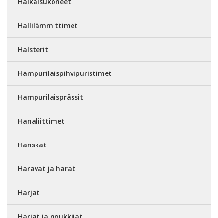
Halkaisukoneet
Hallilämmittimet
Halsterit
Hampurilaispihvipuristimet
Hampurilaisprässit
Hanaliittimet
Hanskat
Haravat ja harat
Harjat
Harjat ja noukkijat