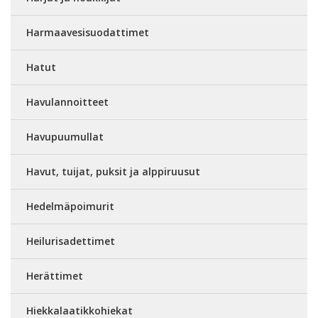
Harmaavesisuodattimet
Hatut
Havulannoitteet
Havupuumullat
Havut, tuijat, puksit ja alppiruusut
Hedelmäpoimurit
Heilurisadettimet
Herättimet
Hiekkalaatikkohiekat