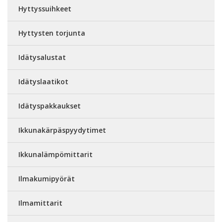
Hyttyssuihkeet
Hyttysten torjunta
Idätysalustat
Idätyslaatikot
Idätyspakkaukset
Ikkunakärpäspyydytimet
Ikkunalämpömittarit
Ilmakumipyörät
Ilmamittarit