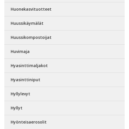
Huonekasvituotteet
Huussikäymälät
Huussikompostoijat
Huvimaja
Hyasinttimaljakot
Hyasinttiniput
Hyllylevyt
Hyllyt
Hyönteisaerosolit