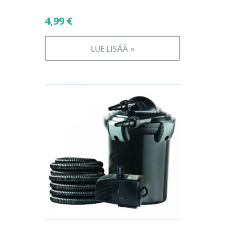
4,99
€
LUE LISÄÄ »