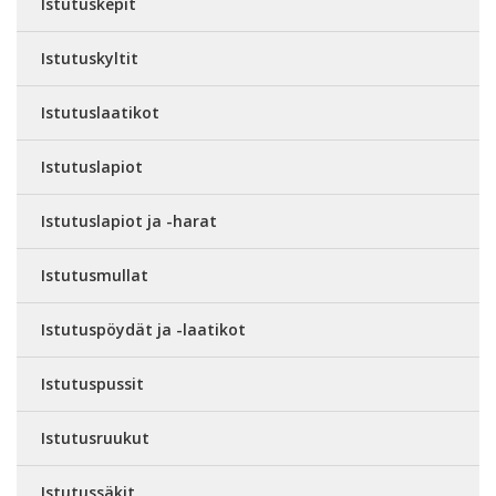
Istutuskepit
Istutuskyltit
Istutuslaatikot
Istutuslapiot
Istutuslapiot ja -harat
Istutusmullat
Istutuspöydät ja -laatikot
Istutuspussit
Istutusruukut
Istutussäkit