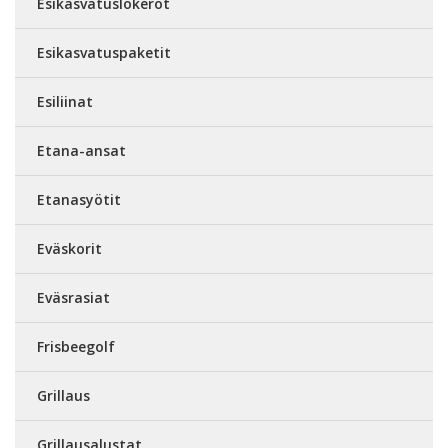
Esikasvatuslokerot
Esikasvatuspaketit
Esiliinat
Etana-ansat
Etanasyötit
Eväskorit
Eväsrasiat
Frisbeegolf
Grillaus
Grillausalustat