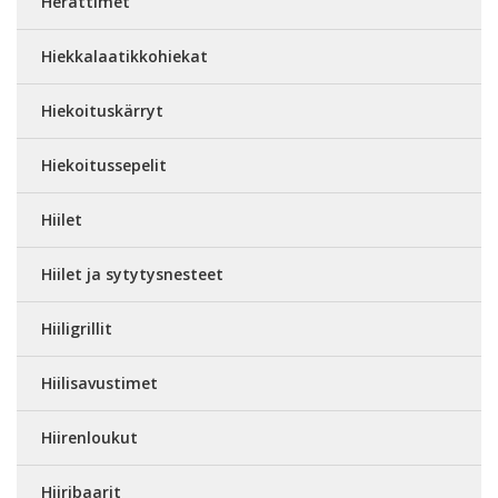
Herättimet
Hiekkalaatikkohiekat
Hiekoituskärryt
Hiekoitussepelit
Hiilet
Hiilet ja sytytysnesteet
Hiiligrillit
Hiilisavustimet
Hiirenloukut
Hiiribaarit