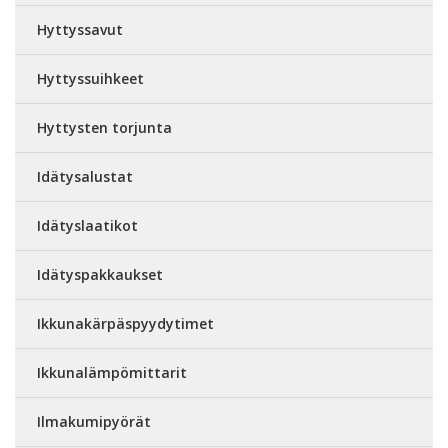
Hyttyssavut
Hyttyssuihkeet
Hyttysten torjunta
Idätysalustat
Idätyslaatikot
Idätyspakkaukset
Ikkunakärpäspyydytimet
Ikkunalämpömittarit
Ilmakumipyörät