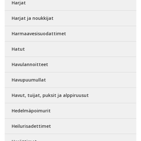
Harjat
Harjat ja noukkijat
Harmaavesisuodattimet
Hatut
Havulannoitteet
Havupuumullat
Havut, tuijat, puksit ja alppiruusut
Hedelmäpoimurit
Heilurisadettimet