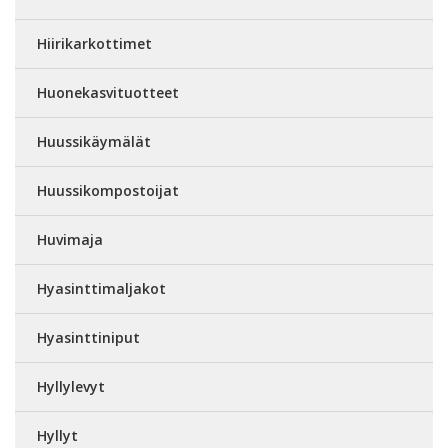
Hiirikarkottimet
Huonekasvituotteet
Huussikäymälät
Huussikompostoijat
Huvimaja
Hyasinttimaljakot
Hyasinttiniput
Hyllylevyt
Hyllyt