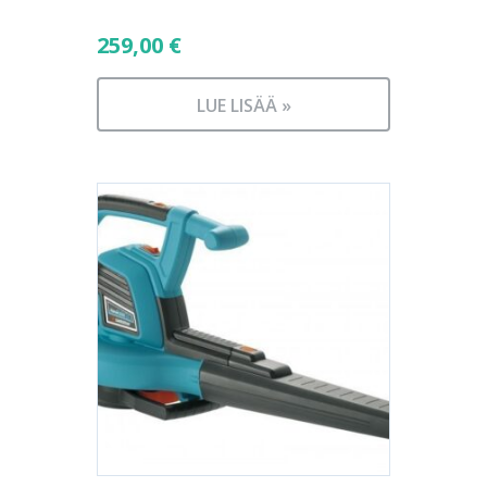
259,00
€
LUE LISÄÄ »