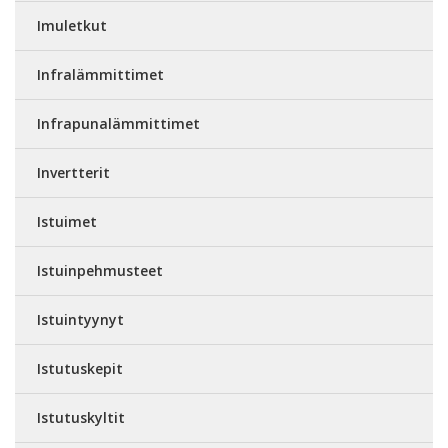
Imuletkut
Infralämmittimet
Infrapunalämmittimet
Invertterit
Istuimet
Istuinpehmusteet
Istuintyynyt
Istutuskepit
Istutuskyltit