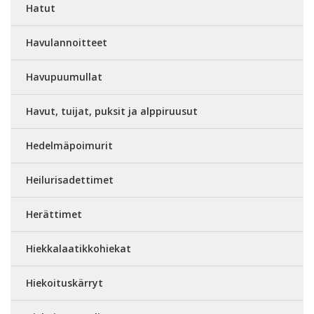
Hatut
Havulannoitteet
Havupuumullat
Havut, tuijat, puksit ja alppiruusut
Hedelmäpoimurit
Heilurisadettimet
Herättimet
Hiekkalaatikkohiekat
Hiekoituskärryt