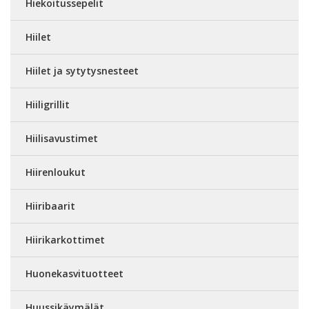
Hiekoitussepelit
Hiilet
Hiilet ja sytytysnesteet
Hiiligrillit
Hiilisavustimet
Hiirenloukut
Hiiribaarit
Hiirikarkottimet
Huonekasvituotteet
Huussikäymälät