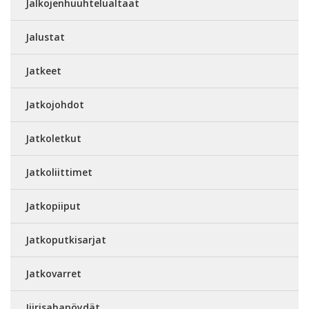
Jalkojenhuuhtelualtaat
Jalustat
Jatkeet
Jatkojohdot
Jatkoletkut
Jatkoliittimet
Jatkopiiput
Jatkoputkisarjat
Jatkovarret
Jiirisahapöydät