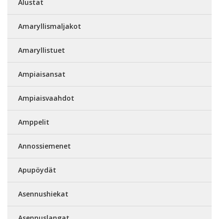
Alustat
Amaryllismaljakot
Amaryllistuet
Ampiaisansat
Ampiaisvaahdot
Amppelit
Annossiemenet
Apupöydät
Asennushiekat
Asennuslangat