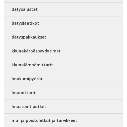
Idätysalustat
Idätyslaatikot
Idätyspakkaukset
Ikkunakärpäspyydytimet
Ikkunalämpömittarit
Ilmakumipyörät
Ilmamittarit
Ilmastointiputket
Imu- ja poistoletkut ja tarvikkeet