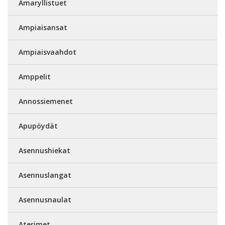
Amaryllistuet
Ampiaisansat
Ampiaisvaahdot
Amppelit
Annossiemenet
Apupöydät
Asennushiekat
Asennuslangat
Asennusnaulat
Aterimet