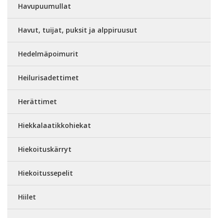
Havupuumullat
Havut, tuijat, puksit ja alppiruusut
Hedelmäpoimurit
Heilurisadettimet
Herättimet
Hiekkalaatikkohiekat
Hiekoituskärryt
Hiekoitussepelit
Hiilet