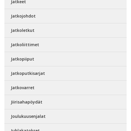
Jatkeet
Jatkojohdot
Jatkoletkut
Jatkoliittimet
Jatkopiiput
Jatkoputkisarjat
Jatkovarret
Jiirisahapöydät
Joulukuusenjalat
Juhlakatokset