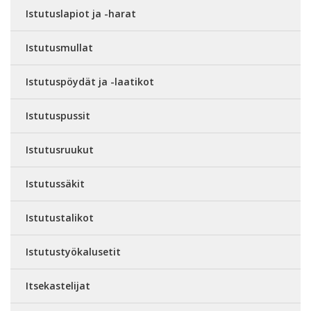
Istutuslapiot ja -harat
Istutusmullat
Istutuspöydät ja -laatikot
Istutuspussit
Istutusruukut
Istutussäkit
Istutustalikot
Istutustyökalusetit
Itsekastelijat