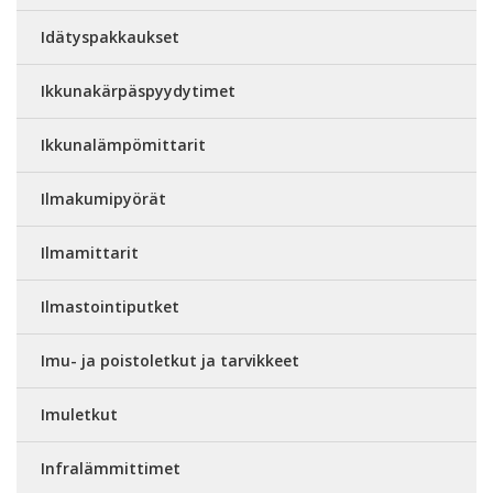
Idätyspakkaukset
Ikkunakärpäspyydytimet
Ikkunalämpömittarit
Ilmakumipyörät
Ilmamittarit
Ilmastointiputket
Imu- ja poistoletkut ja tarvikkeet
Imuletkut
Infralämmittimet