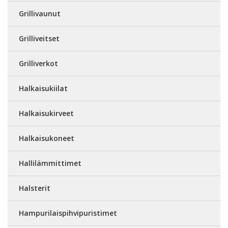
Grillivaunut
Grilliveitset
Grilliverkot
Halkaisukiilat
Halkaisukirveet
Halkaisukoneet
Hallilämmittimet
Halsterit
Hampurilaispihvipuristimet