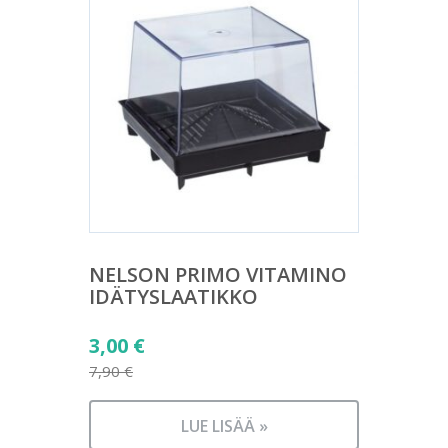
NELSON PRIMO VITAMINO
IDÄTYSLAATIKKO
Alkuperäinen
3,00
€
hinta
7,90
€
Nykyinen
oli:
hinta
7,90 €.
LUE LISÄÄ »