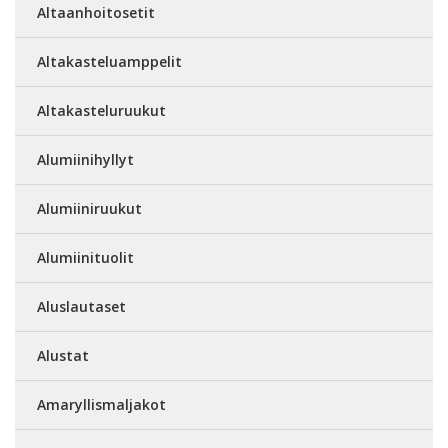
Altaanhoitosetit
Altakasteluamppelit
Altakasteluruukut
Alumiinihyllyt
Alumiiniruukut
Alumiinituolit
Aluslautaset
Alustat
Amaryllismaljakot