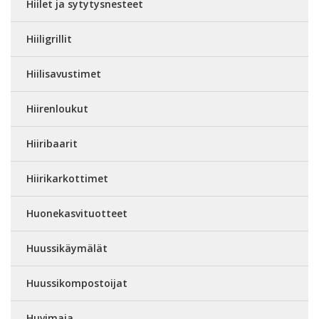
Hiilet ja sytytysnesteet
Hiiligrillit
Hiilisavustimet
Hiirenloukut
Hiiribaarit
Hiirikarkottimet
Huonekasvituotteet
Huussikäymälät
Huussikompostoijat
Huvimaja