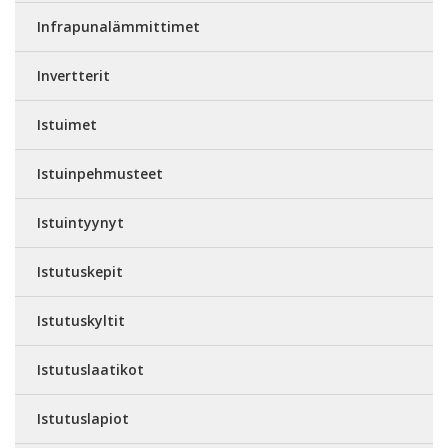
Infrapunalämmittimet
Invertterit
Istuimet
Istuinpehmusteet
Istuintyynyt
Istutuskepit
Istutuskyltit
Istutuslaatikot
Istutuslapiot