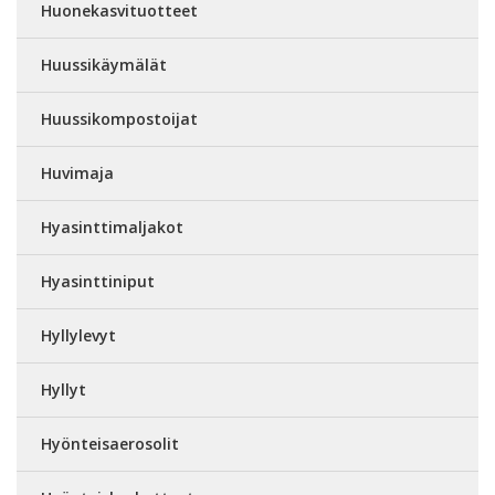
Huonekasvituotteet
Huussikäymälät
Huussikompostoijat
Huvimaja
Hyasinttimaljakot
Hyasinttiniput
Hyllylevyt
Hyllyt
Hyönteisaerosolit