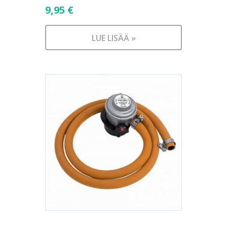
9,95
€
LUE LISÄÄ »