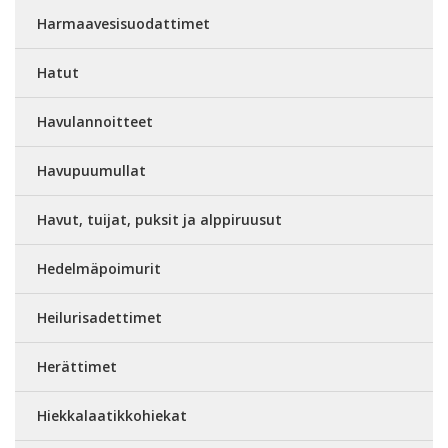
Harmaavesisuodattimet
Hatut
Havulannoitteet
Havupuumullat
Havut, tuijat, puksit ja alppiruusut
Hedelmäpoimurit
Heilurisadettimet
Herättimet
Hiekkalaatikkohiekat