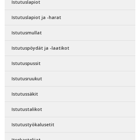
Istutuslapiot
Istutuslapiot ja -harat
Istutusmullat
Istutuspöydät ja -laatikot
Istutuspussit
Istutusruukut
Istutussäkit
Istutustalikot
Istutustyökalusetit
Itsekastelijat