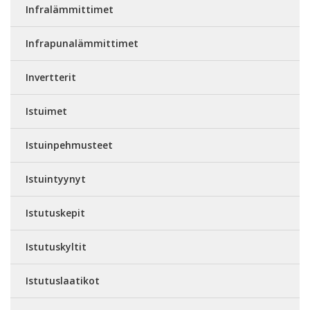
Infralämmittimet
Infrapunalämmittimet
Invertterit
Istuimet
Istuinpehmusteet
Istuintyynyt
Istutuskepit
Istutuskyltit
Istutuslaatikot