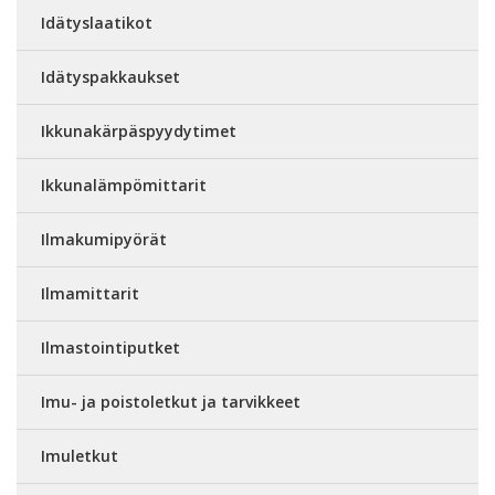
Idätyslaatikot
Idätyspakkaukset
Ikkunakärpäspyydytimet
Ikkunalämpömittarit
Ilmakumipyörät
Ilmamittarit
Ilmastointiputket
Imu- ja poistoletkut ja tarvikkeet
Imuletkut