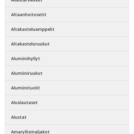
Altaanhoitosetit
Altakasteluamppelit
Altakasteluruukut
Alumiinihyllyt
Alumiiniruukut
Alumiinituolit
Aluslautaset
Alustat
Amaryllismaljakot