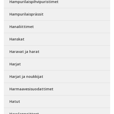
Hampurilaispihvipuristimet
Hampurilaisprässit
Hanaliittimet
Hanskat
Haravat ja harat
Harjat
Harjat ja noukkijat
Harmaavesisuodattimet
Hatut
Havulannoitteet