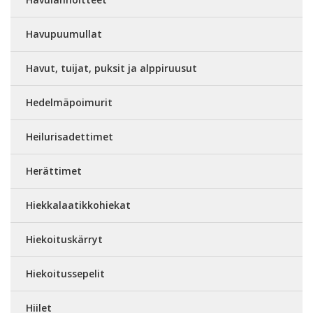
Havupuumullat
Havut, tuijat, puksit ja alppiruusut
Hedelmäpoimurit
Heilurisadettimet
Herättimet
Hiekkalaatikkohiekat
Hiekoituskärryt
Hiekoitussepelit
Hiilet