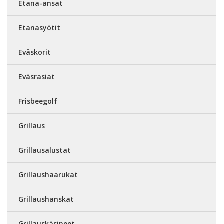
Etana-ansat
Etanasyötit
Eväskorit
Eväsrasiat
Frisbeegolf
Grillaus
Grillausalustat
Grillaushaarukat
Grillaushanskat
Grillauskäsineet