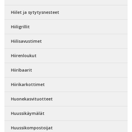
Hiilet ja sytytysnesteet
Hiiligrillit
Hiilisavustimet
Hiirenloukut
Hiiribaarit
Hiirikarkottimet
Huonekasvituotteet
Huussikäymälät
Huussikompostoijat