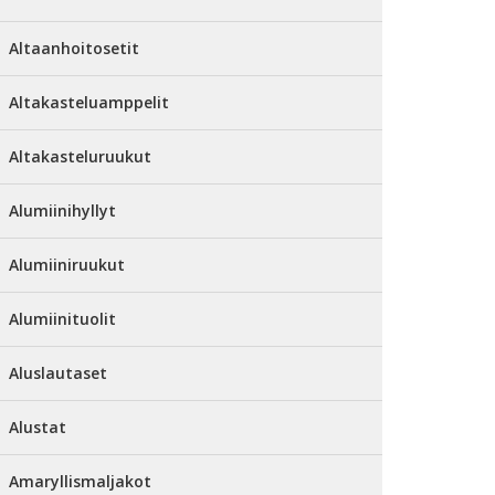
Altaanhoitosetit
Altakasteluamppelit
Altakasteluruukut
Alumiinihyllyt
Alumiiniruukut
Alumiinituolit
Aluslautaset
Alustat
Amaryllismaljakot