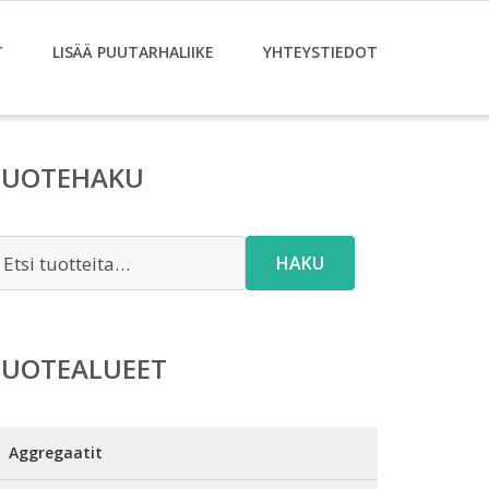
T
LISÄÄ PUUTARHALIIKE
YHTEYSTIEDOT
TUOTEHAKU
tsi:
HAKU
TUOTEALUEET
Aggregaatit