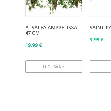
ATSALEA AMPPELISSA
SAINT P
47 CM
3,99
€
19,99
€
LUE LISÄÄ »
L