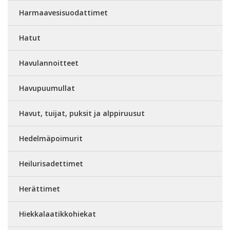
Harmaavesisuodattimet
Hatut
Havulannoitteet
Havupuumullat
Havut, tuijat, puksit ja alppiruusut
Hedelmäpoimurit
Heilurisadettimet
Herättimet
Hiekkalaatikkohiekat