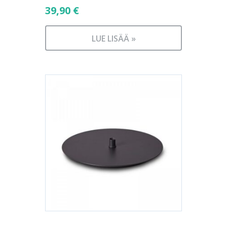
39,90
€
LUE LISÄÄ »