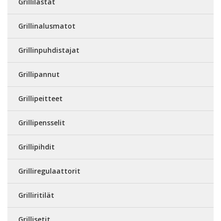
Grillilastat
Grillinalusmatot
Grillinpuhdistajat
Grillipannut
Grillipeitteet
Grillipensselit
Grillipihdit
Grilliregulaattorit
Grilliritilät
Grillisetit