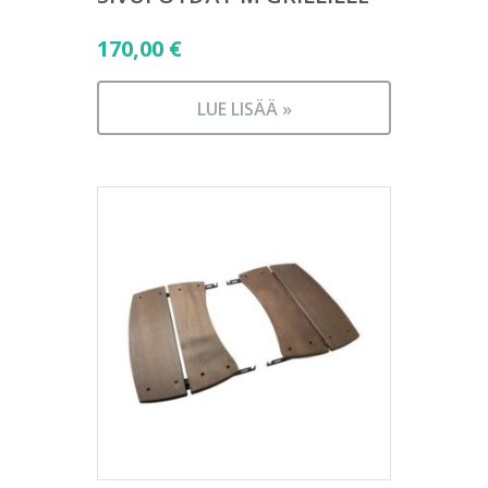
170,00
€
LUE LISÄÄ »