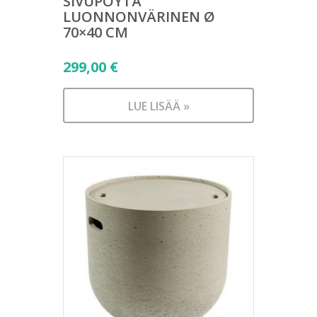
SIVUPÖYTÄ
LUONNONVÄRINEN Ø
70×40 CM
299,00
€
LUE LISÄÄ »