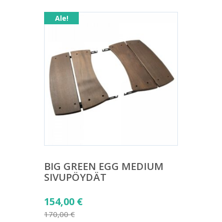
Ale!
BIG GREEN EGG MEDIUM
SIVUPÖYDÄT
Alkuperäinen
154,00
€
hinta
170,00
€