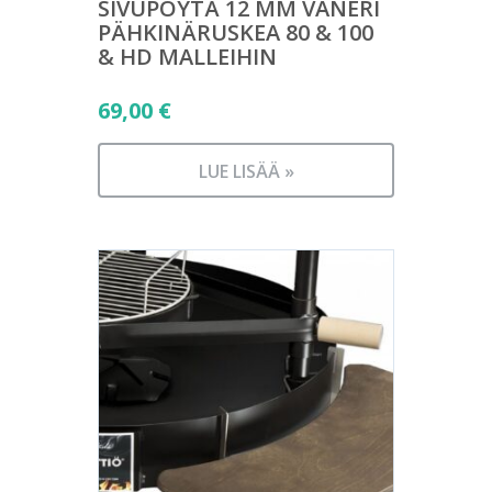
SIVUPÖYTÄ 12 MM VANERI
PÄHKINÄRUSKEA 80 & 100
& HD MALLEIHIN
69,00
€
LUE LISÄÄ »