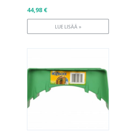
44,98
€
LUE LISÄÄ »