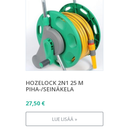
HOZELOCK 2N1 25 M
PIHA-/SEINÄKELA
27,50
€
LUE LISÄÄ »