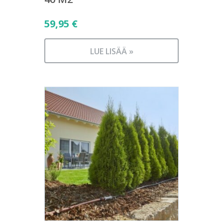
59,95
€
LUE LISÄÄ »