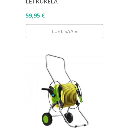
LETKUKELA
59,95
€
LUE LISÄÄ »