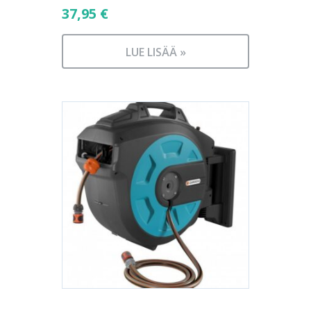
37,95
€
LUE LISÄÄ »