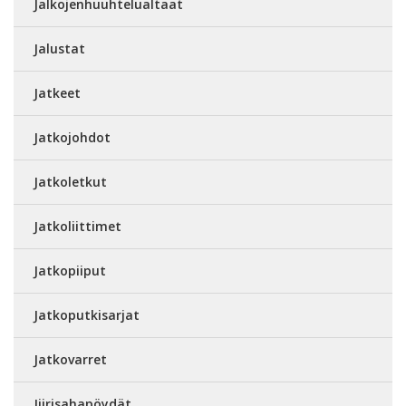
Jalkojenhuuhtelualtaat
Jalustat
Jatkeet
Jatkojohdot
Jatkoletkut
Jatkoliittimet
Jatkopiiput
Jatkoputkisarjat
Jatkovarret
Jiirisahapöydät