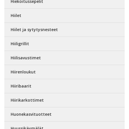
Hiekoitussepelit
Hiilet
Hiilet ja sytytysnesteet
Hiiligrillit
Hiilisavustimet
Hiirenloukut
Hiiribaarit
Hiirikarkottimet
Huonekasvituotteet
Huussikäymälät