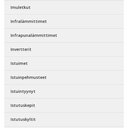
Imuletkut
Infralämmittimet
Infrapunalämmittimet
Invertterit
Istuimet
Istuinpehmusteet
Istuintyynyt
Istutuskepit
Istutuskyltit