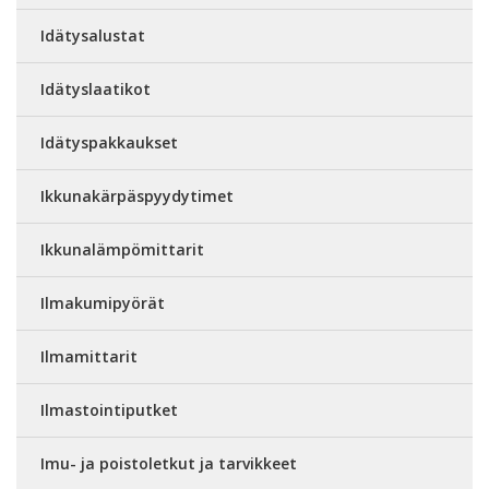
Idätysalustat
Idätyslaatikot
Idätyspakkaukset
Ikkunakärpäspyydytimet
Ikkunalämpömittarit
Ilmakumipyörät
Ilmamittarit
Ilmastointiputket
Imu- ja poistoletkut ja tarvikkeet