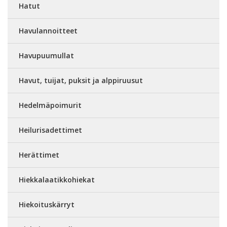
Hatut
Havulannoitteet
Havupuumullat
Havut, tuijat, puksit ja alppiruusut
Hedelmäpoimurit
Heilurisadettimet
Herättimet
Hiekkalaatikkohiekat
Hiekoituskärryt