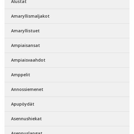
Alustat
Amaryllismaljakot
Amaryllistuet
Ampiaisansat
Ampiaisvaahdot
Amppelit
Annossiemenet
Apupöydät
Asennushiekat
Asennuslangat