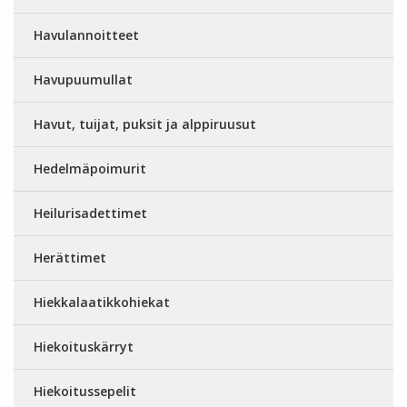
Havulannoitteet
Havupuumullat
Havut, tuijat, puksit ja alppiruusut
Hedelmäpoimurit
Heilurisadettimet
Herättimet
Hiekkalaatikkohiekat
Hiekoituskärryt
Hiekoitussepelit