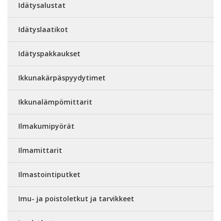
Idätysalustat
Idätyslaatikot
Idätyspakkaukset
Ikkunakärpäspyydytimet
Ikkunalämpömittarit
Ilmakumipyörät
Ilmamittarit
Ilmastointiputket
Imu- ja poistoletkut ja tarvikkeet