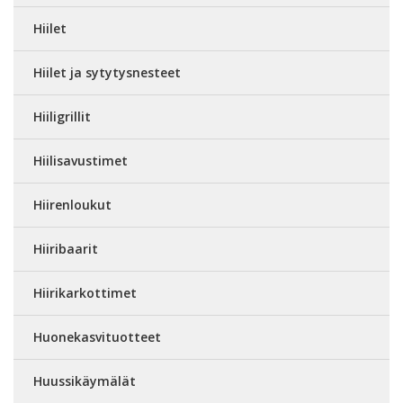
Hiilet
Hiilet ja sytytysnesteet
Hiiligrillit
Hiilisavustimet
Hiirenloukut
Hiiribaarit
Hiirikarkottimet
Huonekasvituotteet
Huussikäymälät