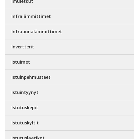
Imuletkut
Infralämmittimet
Infrapunalämmittimet
Invertterit
Istuimet
Istuinpehmusteet
Istuintyynyt
Istutuskepit
Istutuskyltit
Istutuslaatikot