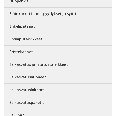
Duopenkit
Eläinkarkottimet, pyydykset ja syötit
Enkelipatsaat
Ensiaputarvikkeet
Eristekannet
Esikasvatus ja istutustarvikkeet
Esikasvatushuoneet
Esikasvatuslokerot
Esikasvatuspaketit
Esiliinat