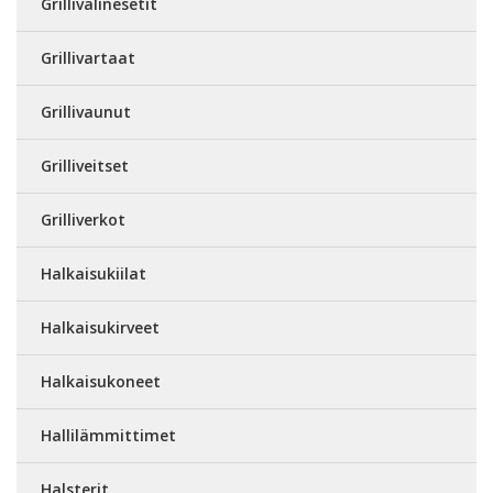
Grillivälinesetit
Grillivartaat
Grillivaunut
Grilliveitset
Grilliverkot
Halkaisukiilat
Halkaisukirveet
Halkaisukoneet
Hallilämmittimet
Halsterit