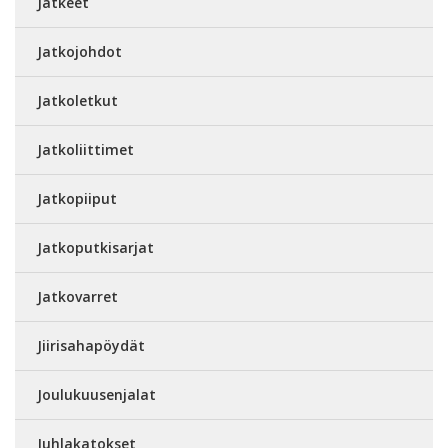
Jatkeet
Jatkojohdot
Jatkoletkut
Jatkoliittimet
Jatkopiiput
Jatkoputkisarjat
Jatkovarret
Jiirisahapöydät
Joulukuusenjalat
Juhlakatokset