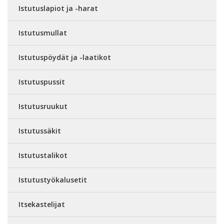
Istutuslapiot ja -harat
Istutusmullat
Istutuspöydät ja -laatikot
Istutuspussit
Istutusruukut
Istutussäkit
Istutustalikot
Istutustyökalusetit
Itsekastelijat