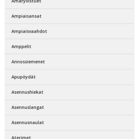
Amaryllistuet
Ampiaisansat
Ampiaisvaahdot
Amppelit
Annossiemenet
Apupöydät
Asennushiekat
Asennuslangat
Asennusnaulat
Aterimet