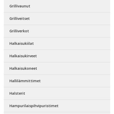
Grillivaunut
Grilliveitset
Grilliverkot
Halkaisukiilat
Halkaisukirveet
Halkaisukoneet
Hallilämmittimet
Halsterit
Hampurilaispihvipuristimet