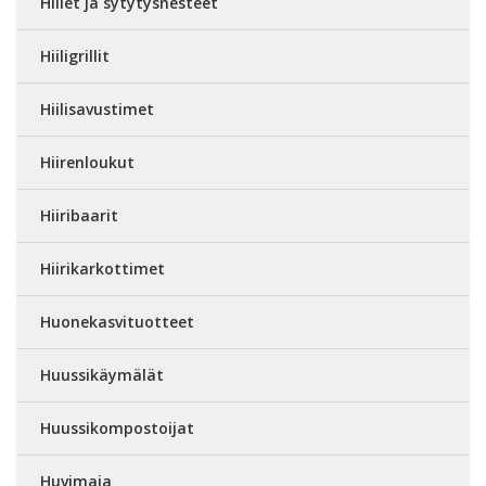
Hiilet ja sytytysnesteet
Hiiligrillit
Hiilisavustimet
Hiirenloukut
Hiiribaarit
Hiirikarkottimet
Huonekasvituotteet
Huussikäymälät
Huussikompostoijat
Huvimaja