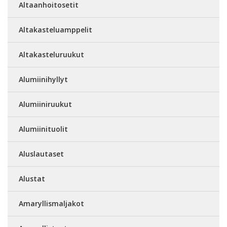
Altaanhoitosetit
Altakasteluamppelit
Altakasteluruukut
Alumiinihyllyt
Alumiiniruukut
Alumiinituolit
Aluslautaset
Alustat
Amaryllismaljakot