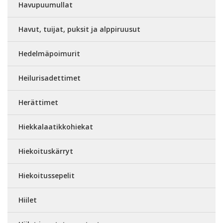
Havupuumullat
Havut, tuijat, puksit ja alppiruusut
Hedelmäpoimurit
Heilurisadettimet
Herättimet
Hiekkalaatikkohiekat
Hiekoituskärryt
Hiekoitussepelit
Hiilet