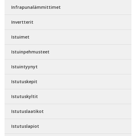
Infrapunalämmittimet
Invertterit
Istuimet
Istuinpehmusteet
Istuintyynyt
Istutuskepit
Istutuskyltit
Istutuslaatikot
Istutuslapiot