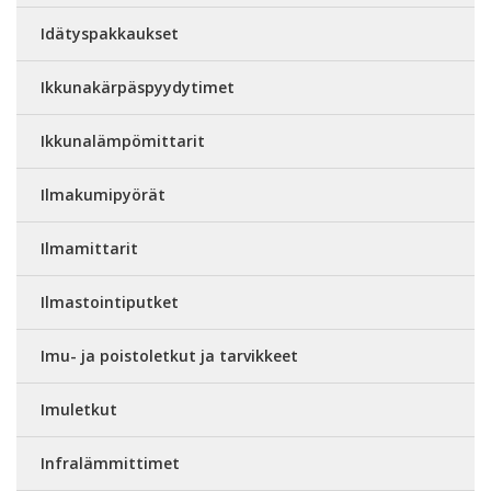
Idätyspakkaukset
Ikkunakärpäspyydytimet
Ikkunalämpömittarit
Ilmakumipyörät
Ilmamittarit
Ilmastointiputket
Imu- ja poistoletkut ja tarvikkeet
Imuletkut
Infralämmittimet