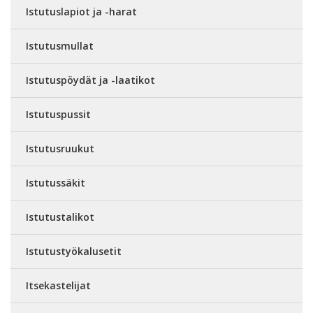
Istutuslapiot ja -harat
Istutusmullat
Istutuspöydät ja -laatikot
Istutuspussit
Istutusruukut
Istutussäkit
Istutustalikot
Istutustyökalusetit
Itsekastelijat