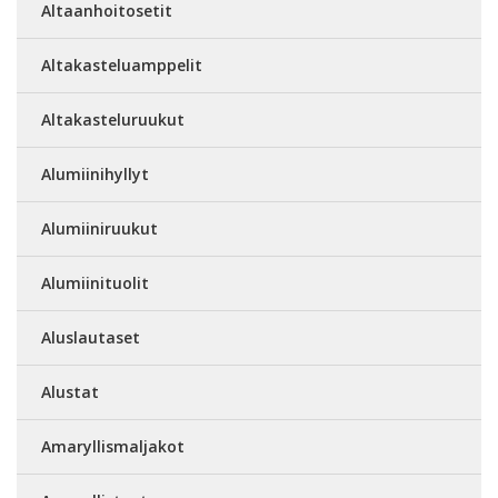
Altaanhoitosetit
Altakasteluamppelit
Altakasteluruukut
Alumiinihyllyt
Alumiiniruukut
Alumiinituolit
Aluslautaset
Alustat
Amaryllismaljakot