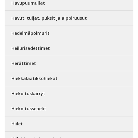
Havupuumullat
Havut, tuijat, puksit ja alppiruusut
Hedelmäpoimurit
Heilurisadettimet
Herättimet
Hiekkalaatikkohiekat
Hiekoituskärryt
Hiekoitussepelit
Hiilet