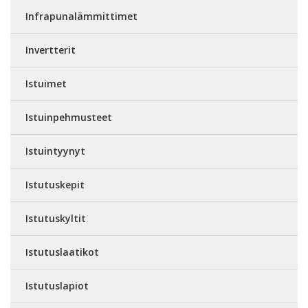
Infrapunalämmittimet
Invertterit
Istuimet
Istuinpehmusteet
Istuintyynyt
Istutuskepit
Istutuskyltit
Istutuslaatikot
Istutuslapiot