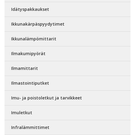
Idätyspakkaukset
Ikkunakärpäspyydytimet
Ikkunalämpömittarit
Ilmakumipyörät
Ilmamittarit
Ilmastointiputket
Imu- ja poistoletkut ja tarvikkeet
Imuletkut
Infralämmittimet