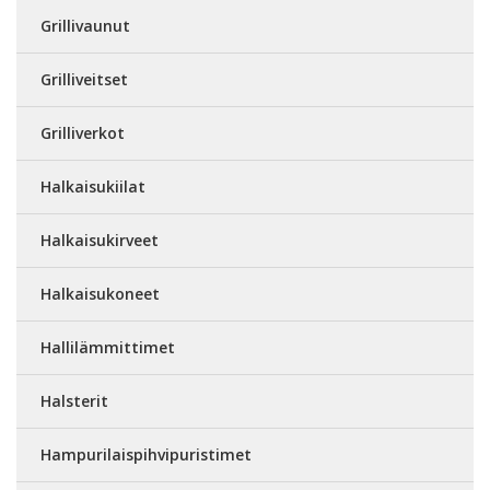
Grillivaunut
Grilliveitset
Grilliverkot
Halkaisukiilat
Halkaisukirveet
Halkaisukoneet
Hallilämmittimet
Halsterit
Hampurilaispihvipuristimet