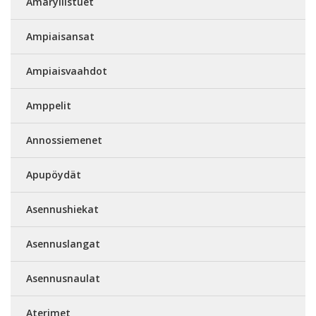
Amaryllistuet
Ampiaisansat
Ampiaisvaahdot
Amppelit
Annossiemenet
Apupöydät
Asennushiekat
Asennuslangat
Asennusnaulat
Aterimet