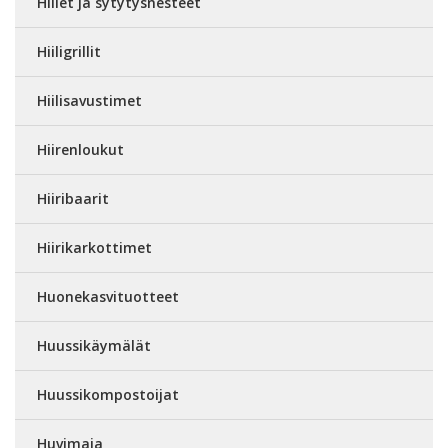
Hiilet ja sytytysnesteet
Hiiligrillit
Hiilisavustimet
Hiirenloukut
Hiiribaarit
Hiirikarkottimet
Huonekasvituotteet
Huussikäymälät
Huussikompostoijat
Huvimaja