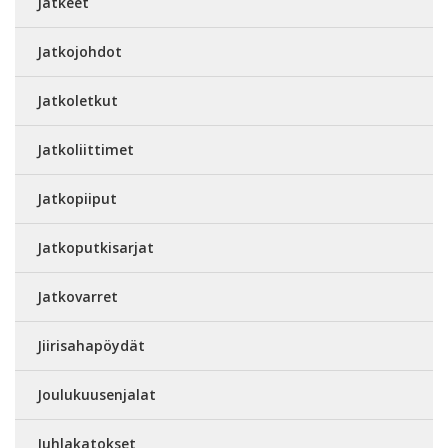
Jatkeet
Jatkojohdot
Jatkoletkut
Jatkoliittimet
Jatkopiiput
Jatkoputkisarjat
Jatkovarret
Jiirisahapöydät
Joulukuusenjalat
Juhlakatokset