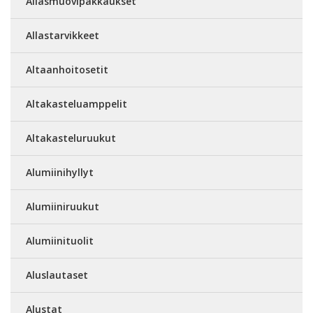
Allasmuovipakkaukset
Allastarvikkeet
Altaanhoitosetit
Altakasteluamppelit
Altakasteluruukut
Alumiinihyllyt
Alumiiniruukut
Alumiinituolit
Aluslautaset
Alustat