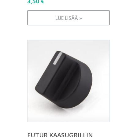
3,50
€
LUE LISÄÄ »
FUTUR KAASUGRILLIN