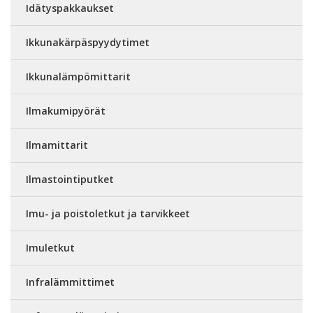
Idätyspakkaukset
Ikkunakärpäspyydytimet
Ikkunalämpömittarit
Ilmakumipyörät
Ilmamittarit
Ilmastointiputket
Imu- ja poistoletkut ja tarvikkeet
Imuletkut
Infralämmittimet