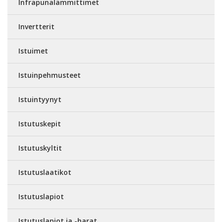
Infrapunalämmittimet
Invertterit
Istuimet
Istuinpehmusteet
Istuintyynyt
Istutuskepit
Istutuskyltit
Istutuslaatikot
Istutuslapiot
Istutuslapiot ja -harat