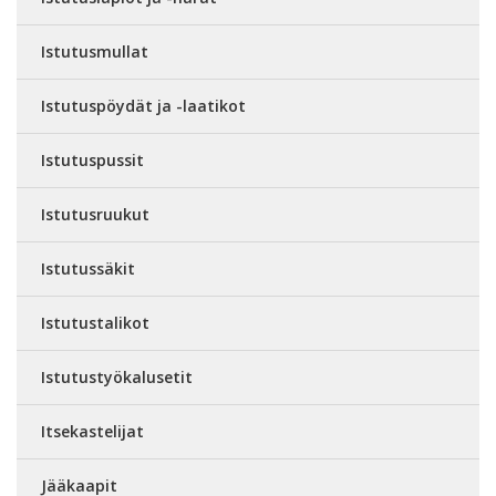
Istutusmullat
Istutuspöydät ja -laatikot
Istutuspussit
Istutusruukut
Istutussäkit
Istutustalikot
Istutustyökalusetit
Itsekastelijat
Jääkaapit