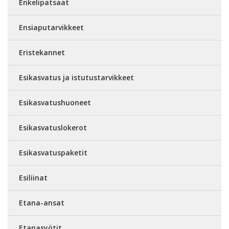
Enkelipatsaat
Ensiaputarvikkeet
Eristekannet
Esikasvatus ja istutustarvikkeet
Esikasvatushuoneet
Esikasvatuslokerot
Esikasvatuspaketit
Esiliinat
Etana-ansat
Etanasyötit