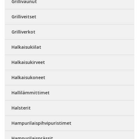
Grillivaunut
Grilliveitset
Grilliverkot
Halkaisukiilat
Halkaisukirveet
Halkaisukoneet
Hallilämmittimet
Halsterit
Hampurilaispihvipuristimet
Hampurilaisprässit