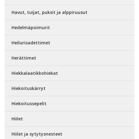
Havut, tuijat, puksit ja alppiruusut
Hedelmäpoimurit
Heilurisadettimet
Herättimet
Hiekkalaatikkohiekat
Hiekoituskärryt
Hiekoitussepelit
Hiilet
Hiilet ja sytytysnesteet