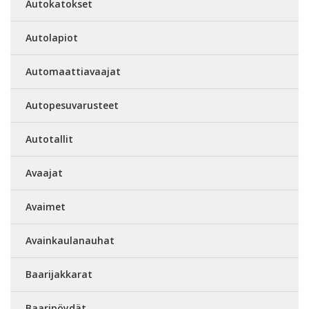
Autokatokset
Autolapiot
Automaattiavaajat
Autopesuvarusteet
Autotallit
Avaajat
Avaimet
Avainkaulanauhat
Baarijakkarat
Baaripöydät