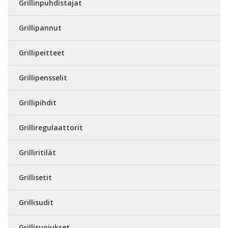
Grillinpuhdistajat
Grillipannut
Grillipeitteet
Grillipensselit
Grillipihdit
Grilliregulaattorit
Grilliritilät
Grillisetit
Grillisudit
Grillisuojukset