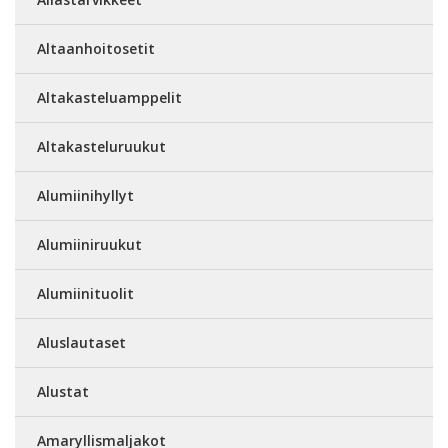
Altaanhoitosetit
Altakasteluamppelit
Altakasteluruukut
Alumiinihyllyt
Alumiiniruukut
Alumiinituolit
Aluslautaset
Alustat
Amaryllismaljakot