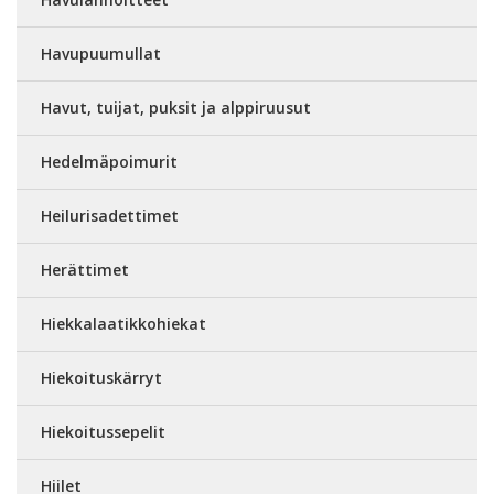
Havupuumullat
Havut, tuijat, puksit ja alppiruusut
Hedelmäpoimurit
Heilurisadettimet
Herättimet
Hiekkalaatikkohiekat
Hiekoituskärryt
Hiekoitussepelit
Hiilet