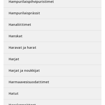
Hampurilaispihvipuristimet
Hampurilaisprässit
Hanaliittimet
Hanskat
Haravat ja harat
Harjat
Harjat ja noukkijat
Harmaavesisuodattimet
Hatut
Havulannoitteet