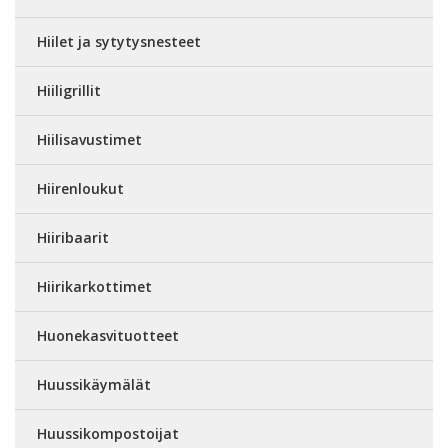
Hiilet ja sytytysnesteet
Hiiligrillit
Hiilisavustimet
Hiirenloukut
Hiiribaarit
Hiirikarkottimet
Huonekasvituotteet
Huussikäymälät
Huussikompostoijat