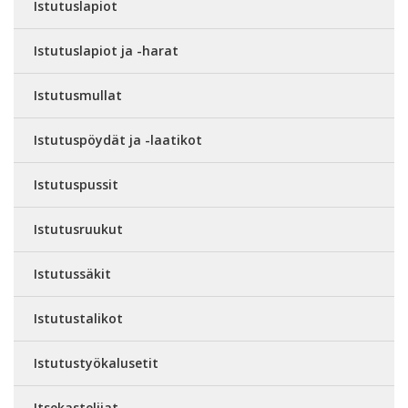
Istutuslapiot
Istutuslapiot ja -harat
Istutusmullat
Istutuspöydät ja -laatikot
Istutuspussit
Istutusruukut
Istutussäkit
Istutustalikot
Istutustyökalusetit
Itsekastelijat