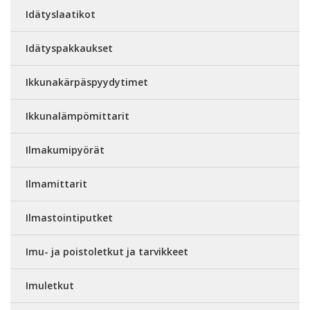
Idätyslaatikot
Idätyspakkaukset
Ikkunakärpäspyydytimet
Ikkunalämpömittarit
Ilmakumipyörät
Ilmamittarit
Ilmastointiputket
Imu- ja poistoletkut ja tarvikkeet
Imuletkut