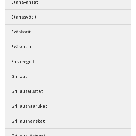
Etana-ansat
Etanasyötit
Eväskorit
Eväsrasiat
Frisbeegolf
Grillaus
Grillausalustat
Grillaushaarukat
Grillaushanskat
Grillauskäsineet