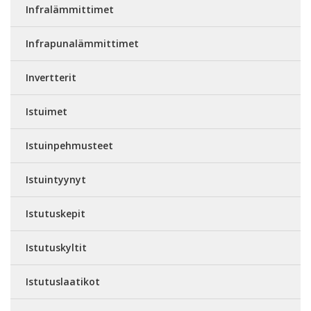
Infralämmittimet
Infrapunalämmittimet
Invertterit
Istuimet
Istuinpehmusteet
Istuintyynyt
Istutuskepit
Istutuskyltit
Istutuslaatikot