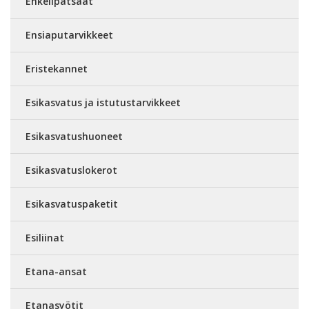
Enkelipatsaat
Ensiaputarvikkeet
Eristekannet
Esikasvatus ja istutustarvikkeet
Esikasvatushuoneet
Esikasvatuslokerot
Esikasvatuspaketit
Esiliinat
Etana-ansat
Etanasyötit