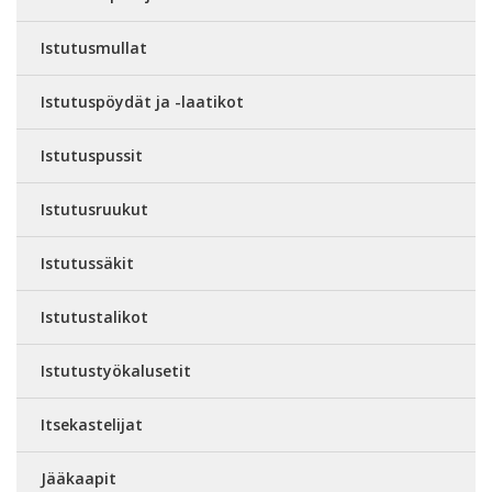
Istutusmullat
Istutuspöydät ja -laatikot
Istutuspussit
Istutusruukut
Istutussäkit
Istutustalikot
Istutustyökalusetit
Itsekastelijat
Jääkaapit