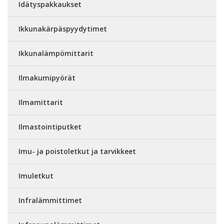
Idätyspakkaukset
Ikkunakärpäspyydytimet
Ikkunalämpömittarit
Ilmakumipyörät
Ilmamittarit
Ilmastointiputket
Imu- ja poistoletkut ja tarvikkeet
Imuletkut
Infralämmittimet