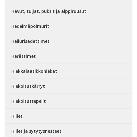
Havut, tuijat, puksit ja alppiruusut
Hedelmäpoimurit
Heilurisadettimet
Herättimet
Hiekkalaatikkohiekat
Hiekoituskärryt
Hiekoitussepelit
Hiilet
Hiilet ja sytytysnesteet