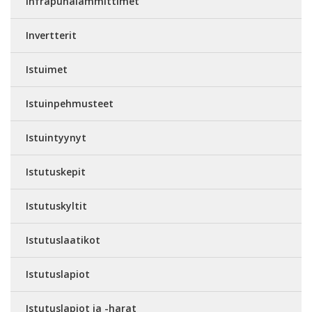
Infrapunalämmittimet
Invertterit
Istuimet
Istuinpehmusteet
Istuintyynyt
Istutuskepit
Istutuskyltit
Istutuslaatikot
Istutuslapiot
Istutuslapiot ja -harat