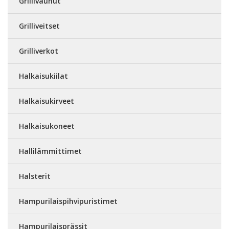
Grillivaunut
Grilliveitset
Grilliverkot
Halkaisukiilat
Halkaisukirveet
Halkaisukoneet
Hallilämmittimet
Halsterit
Hampurilaispihvipuristimet
Hampurilaisprässit