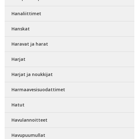
Hanaliittimet
Hanskat
Haravat ja harat
Harjat
Harjat ja noukkijat
Harmaavesisuodattimet
Hatut
Havulannoitteet
Havupuumullat