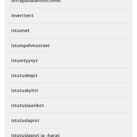
Infrapunalämmittimet
Invertterit
Istuimet
Istuinpehmusteet
Istuintyynyt
Istutuskepit
Istutuskyltit
Istutuslaatikot
Istutuslapiot
Istutuslapiot ja -harat