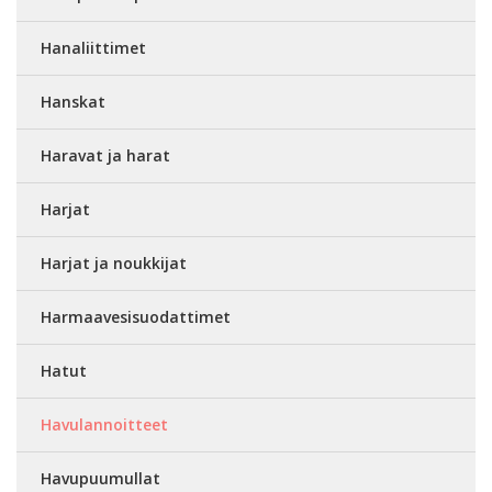
Hanaliittimet
Hanskat
Haravat ja harat
Harjat
Harjat ja noukkijat
Harmaavesisuodattimet
Hatut
Havulannoitteet
Havupuumullat