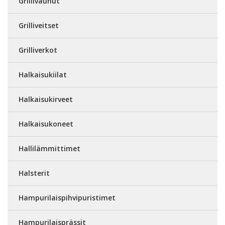
Grillivaunut
Grilliveitset
Grilliverkot
Halkaisukiilat
Halkaisukirveet
Halkaisukoneet
Hallilämmittimet
Halsterit
Hampurilaispihvipuristimet
Hampurilaisprässit