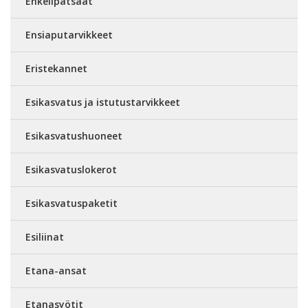
Enkelipatsaat
Ensiaputarvikkeet
Eristekannet
Esikasvatus ja istutustarvikkeet
Esikasvatushuoneet
Esikasvatuslokerot
Esikasvatuspaketit
Esiliinat
Etana-ansat
Etanasyötit