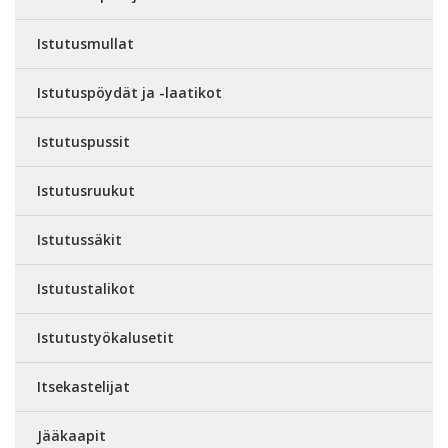
Istutusmullat
Istutuspöydät ja -laatikot
Istutuspussit
Istutusruukut
Istutussäkit
Istutustalikot
Istutustyökalusetit
Itsekastelijat
Jääkaapit