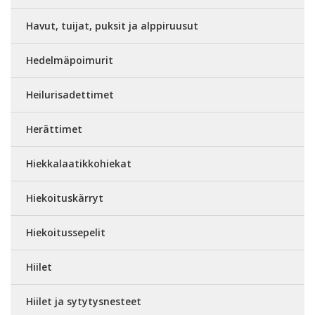
Havut, tuijat, puksit ja alppiruusut
Hedelmäpoimurit
Heilurisadettimet
Herättimet
Hiekkalaatikkohiekat
Hiekoituskärryt
Hiekoitussepelit
Hiilet
Hiilet ja sytytysnesteet