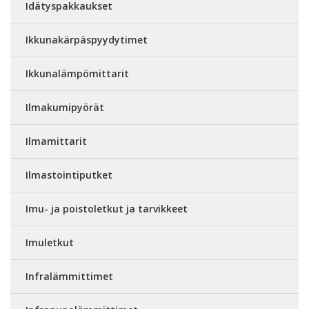
Idätyspakkaukset
Ikkunakärpäspyydytimet
Ikkunalämpömittarit
Ilmakumipyörät
Ilmamittarit
Ilmastointiputket
Imu- ja poistoletkut ja tarvikkeet
Imuletkut
Infralämmittimet