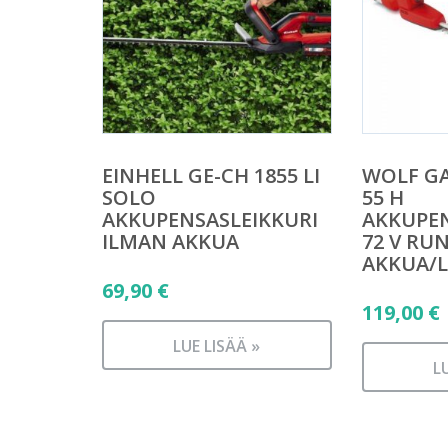
EINHELL GE-CH 1855 LI
WOLF G
SOLO
55 H
AKKUPENSASLEIKKURI
AKKUPEN
ILMAN AKKUA
72 V RUN
AKKUA/L
69,90
€
119,00
€
LUE LISÄÄ »
L