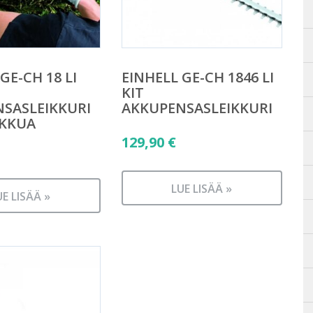
GE-CH 18 LI
EINHELL GE-CH 1846 LI
KIT
SASLEIKKURI
AKKUPENSASLEIKKURI
AKKUA
129,90
€
LUE LISÄÄ »
UE LISÄÄ »