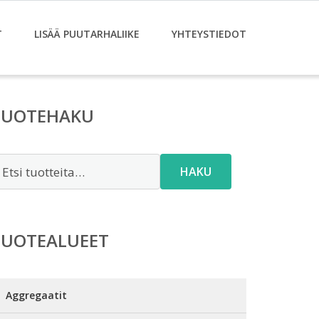
T
LISÄÄ PUUTARHALIIKE
YHTEYSTIEDOT
TUOTEHAKU
tsi:
HAKU
TUOTEALUEET
Aggregaatit