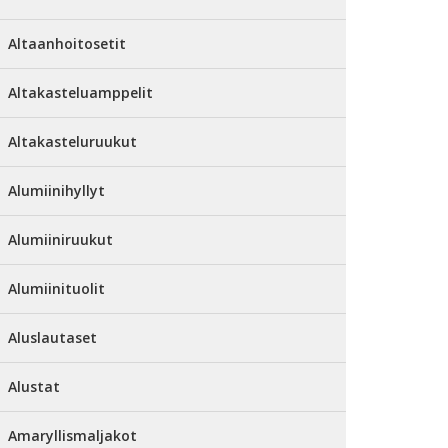
Altaanhoitosetit
Altakasteluamppelit
Altakasteluruukut
Alumiinihyllyt
Alumiiniruukut
Alumiinituolit
Aluslautaset
Alustat
Amaryllismaljakot