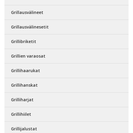
Grillausvälineet
Grillausvälinesetit
Grillibriketit
Grillien varaosat
Grillihaarukat
Grillihanskat
Grilliharjat
Grillihiilet
Grillijalustat