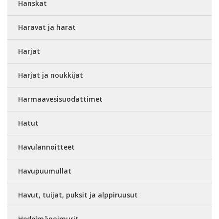
Hanskat
Haravat ja harat
Harjat
Harjat ja noukkijat
Harmaavesisuodattimet
Hatut
Havulannoitteet
Havupuumullat
Havut, tuijat, puksit ja alppiruusut
Hedelmäpoimurit