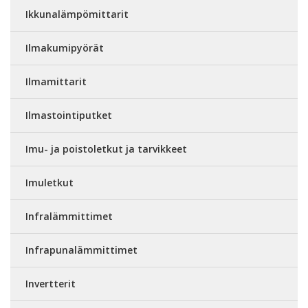
Ikkunalämpömittarit
Ilmakumipyörät
Ilmamittarit
Ilmastointiputket
Imu- ja poistoletkut ja tarvikkeet
Imuletkut
Infralämmittimet
Infrapunalämmittimet
Invertterit