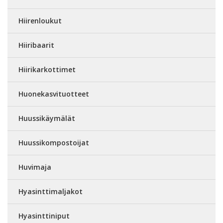
Hiirenloukut
Hiiribaarit
Hiirikarkottimet
Huonekasvituotteet
Huussikäymälät
Huussikompostoijat
Huvimaja
Hyasinttimaljakot
Hyasinttiniput