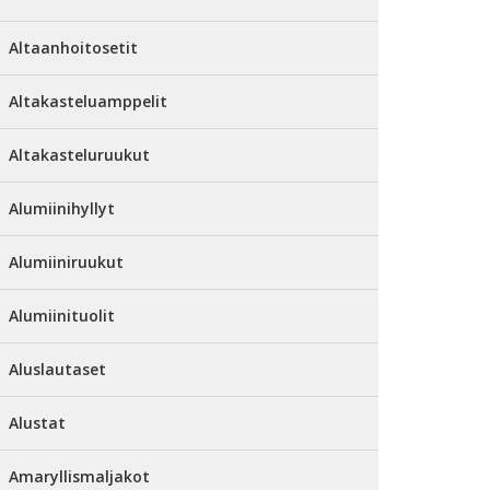
Altaanhoitosetit
Altakasteluamppelit
Altakasteluruukut
Alumiinihyllyt
Alumiiniruukut
Alumiinituolit
Aluslautaset
Alustat
Amaryllismaljakot