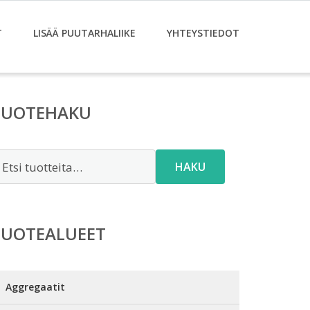
T
LISÄÄ PUUTARHALIIKE
YHTEYSTIEDOT
TUOTEHAKU
tsi:
HAKU
TUOTEALUEET
Aggregaatit