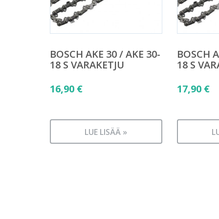
BOSCH AKE 30 / AKE 30-
BOSCH AK
18 S VARAKETJU
18 S VA
16,90
€
17,90
€
LUE LISÄÄ »
L