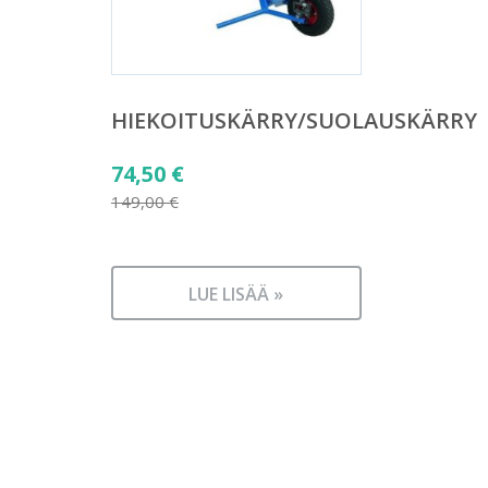
HIEKOITUSKÄRRY/SUOLAUSKÄRRY
Alkuperäinen
74,50
€
hinta
149,00
€
Nykyinen
oli:
hinta
149,00 €.
on:
LUE LISÄÄ »
74,50 €.