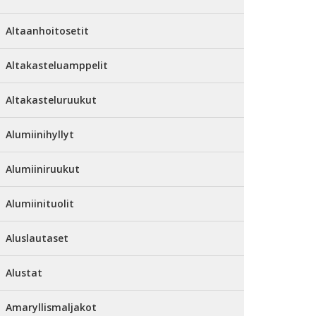
Altaanhoitosetit
Altakasteluamppelit
Altakasteluruukut
Alumiinihyllyt
Alumiiniruukut
Alumiinituolit
Aluslautaset
Alustat
Amaryllismaljakot