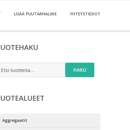
T
LISÄÄ PUUTARHALIIKE
YHTEYSTIEDOT
TUOTEHAKU
tsi:
HAKU
TUOTEALUEET
Aggregaatit