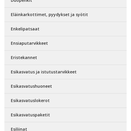
Duopenkit
Eläinkarkottimet, pyydykset ja syötit
Enkelipatsaat
Ensiaputarvikkeet
Eristekannet
Esikasvatus ja istutustarvikkeet
Esikasvatushuoneet
Esikasvatuslokerot
Esikasvatuspaketit
Esiliinat