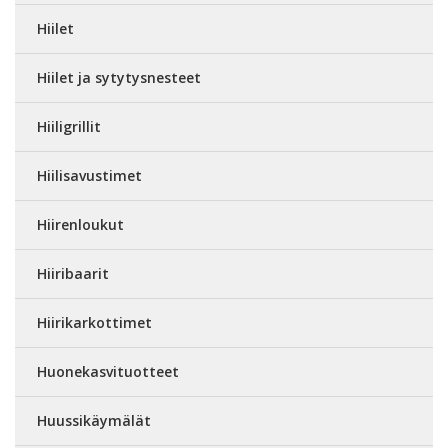
Hiilet
Hiilet ja sytytysnesteet
Hiiligrillit
Hiilisavustimet
Hiirenloukut
Hiiribaarit
Hiirikarkottimet
Huonekasvituotteet
Huussikäymälät