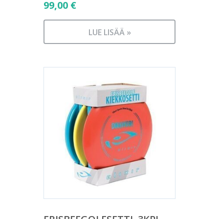
99,00
€
LUE LISÄÄ »