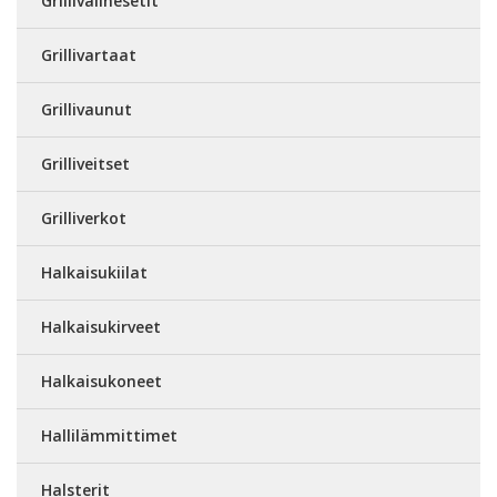
Grillivälinesetit
Grillivartaat
Grillivaunut
Grilliveitset
Grilliverkot
Halkaisukiilat
Halkaisukirveet
Halkaisukoneet
Hallilämmittimet
Halsterit