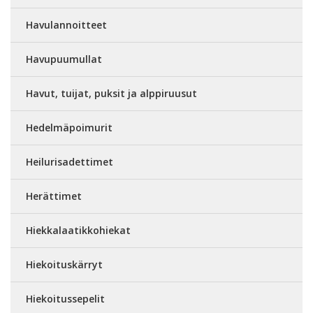
Havulannoitteet
Havupuumullat
Havut, tuijat, puksit ja alppiruusut
Hedelmäpoimurit
Heilurisadettimet
Herättimet
Hiekkalaatikkohiekat
Hiekoituskärryt
Hiekoitussepelit