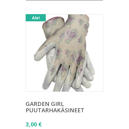
on:
13,00 €.
Ale!
GARDEN GIRL
PUUTARHAKÄSINEET
Alkuperäinen
3,00
€