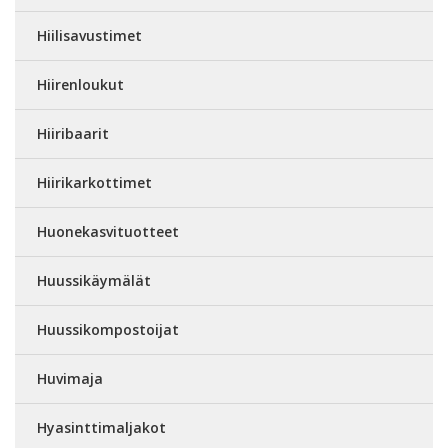
Hiilisavustimet
Hiirenloukut
Hiiribaarit
Hiirikarkottimet
Huonekasvituotteet
Huussikäymälät
Huussikompostoijat
Huvimaja
Hyasinttimaljakot