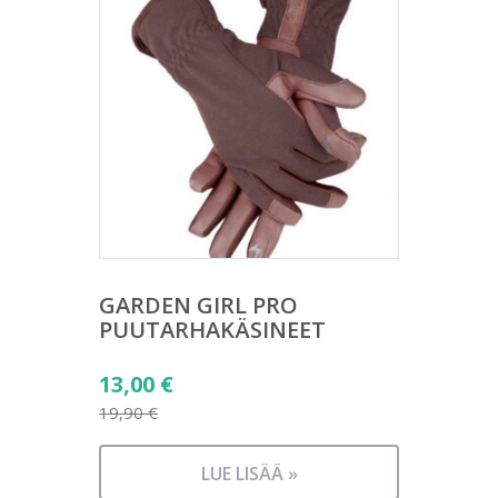
GARDEN GIRL PRO
PUUTARHAKÄSINEET
Alkuperäinen
13,00
€
hinta
19,90
€
Nykyinen
oli:
hinta
19,90 €.
LUE LISÄÄ »