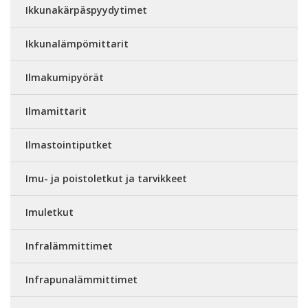
Ikkunakärpäspyydytimet
Ikkunalämpömittarit
Ilmakumipyörät
Ilmamittarit
Ilmastointiputket
Imu- ja poistoletkut ja tarvikkeet
Imuletkut
Infralämmittimet
Infrapunalämmittimet