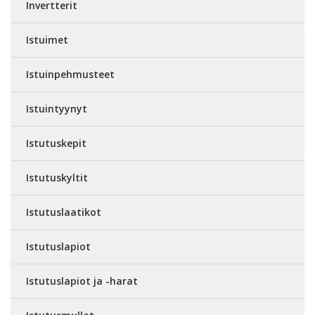
Invertterit
Istuimet
Istuinpehmusteet
Istuintyynyt
Istutuskepit
Istutuskyltit
Istutuslaatikot
Istutuslapiot
Istutuslapiot ja -harat