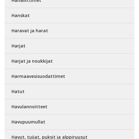
Hanaliittimet
Hanskat
Haravat ja harat
Harjat
Harjat ja noukkijat
Harmaavesisuodattimet
Hatut
Havulannoitteet
Havupuumullat
Havut, tuijat, puksit ja alppiruusut