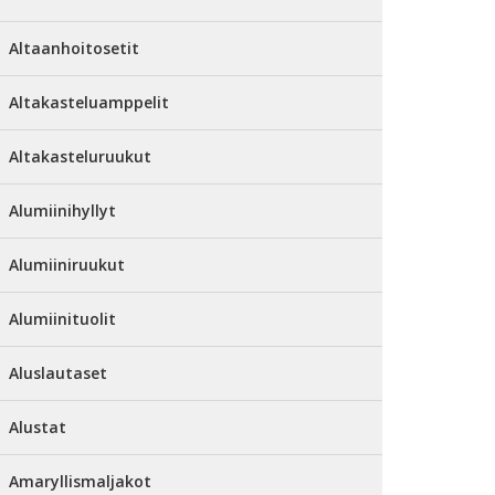
Altaanhoitosetit
Altakasteluamppelit
Altakasteluruukut
Alumiinihyllyt
Alumiiniruukut
Alumiinituolit
Aluslautaset
Alustat
Amaryllismaljakot