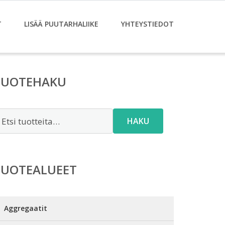
T
LISÄÄ PUUTARHALIIKE
YHTEYSTIEDOT
TUOTEHAKU
tsi:
HAKU
TUOTEALUEET
Aggregaatit