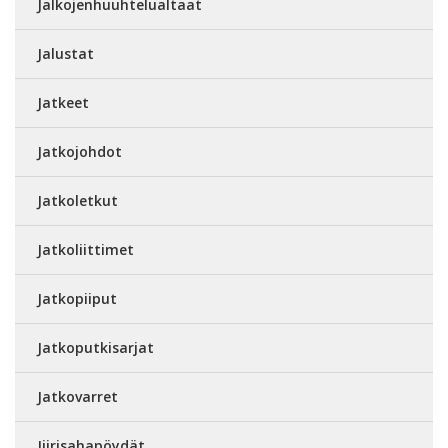
Jalkojenhuuhtelualtaat
Jalustat
Jatkeet
Jatkojohdot
Jatkoletkut
Jatkoliittimet
Jatkopiiput
Jatkoputkisarjat
Jatkovarret
Jiirisahapöydät