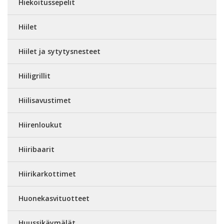
Hiekoitussepelit
Hiilet
Hiilet ja sytytysnesteet
Hiiligrillit
Hiilisavustimet
Hiirenloukut
Hiiribaarit
Hiirikarkottimet
Huonekasvituotteet
Huussikäymälät