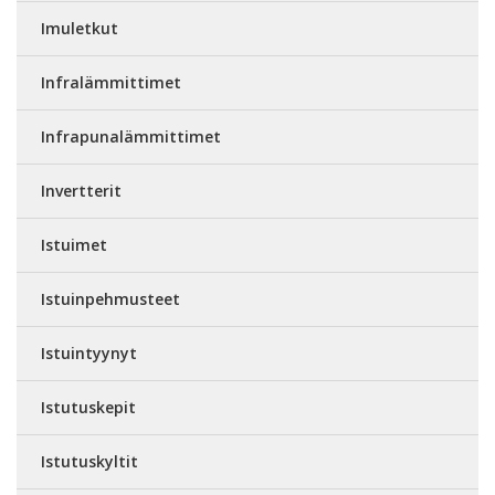
Imuletkut
Infralämmittimet
Infrapunalämmittimet
Invertterit
Istuimet
Istuinpehmusteet
Istuintyynyt
Istutuskepit
Istutuskyltit