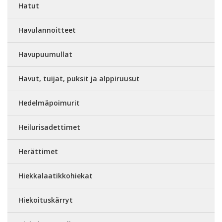
Hatut
Havulannoitteet
Havupuumullat
Havut, tuijat, puksit ja alppiruusut
Hedelmäpoimurit
Heilurisadettimet
Herättimet
Hiekkalaatikkohiekat
Hiekoituskärryt