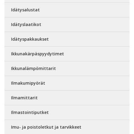
Idätysalustat
Idätyslaatikot
Idätyspakkaukset
Ikkunakärpäspyydytimet
Ikkunalämpömittarit
Ilmakumipyörät
Ilmamittarit
Ilmastointiputket
Imu- ja poistoletkut ja tarvikkeet