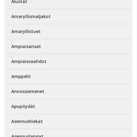
Alustat
Amaryllismaljakot
Amaryllistuet
Ampiaisansat
Ampiaisvaahdot
Amppelit
Annossiemenet
Apupöydät
Asennushiekat
Asennuslangat