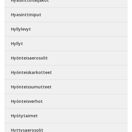
Hyasinttimaljakot
Hyasinttiniput
Hyllylevyt
Hyllyt
Hyönteisaerosolit
Hyönteiskarkotteet
Hyönteissumutteet
Hyönteisverhot
Hyötytaimet
Hyttysaerosolit