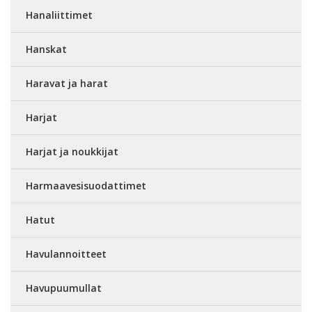
Hanaliittimet
Hanskat
Haravat ja harat
Harjat
Harjat ja noukkijat
Harmaavesisuodattimet
Hatut
Havulannoitteet
Havupuumullat