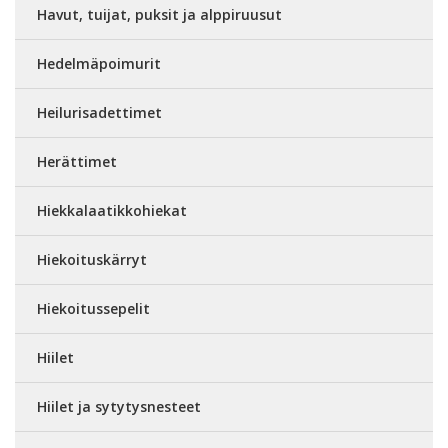
Havut, tuijat, puksit ja alppiruusut
Hedelmäpoimurit
Heilurisadettimet
Herättimet
Hiekkalaatikkohiekat
Hiekoituskärryt
Hiekoitussepelit
Hiilet
Hiilet ja sytytysnesteet