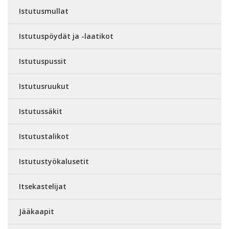
Istutusmullat
Istutuspöydät ja -laatikot
Istutuspussit
Istutusruukut
Istutussäkit
Istutustalikot
Istutustyökalusetit
Itsekastelijat
Jääkaapit