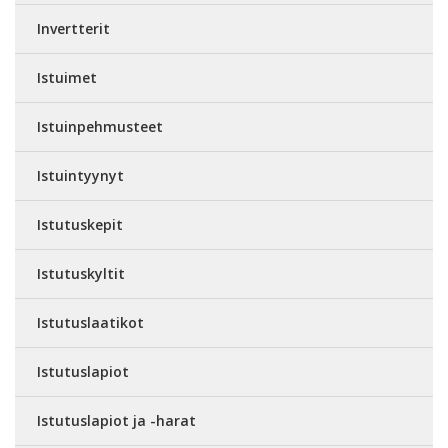
Invertterit
Istuimet
Istuinpehmusteet
Istuintyynyt
Istutuskepit
Istutuskyltit
Istutuslaatikot
Istutuslapiot
Istutuslapiot ja -harat