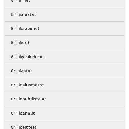
Grillihiilet
Grillijalustat
Grillikaapimet
Grillikorit
Grillikylkikehikot
Grillilastat
Grillinalusmatot
Grillinpuhdistajat
Grillipannut
Grillipeitteet