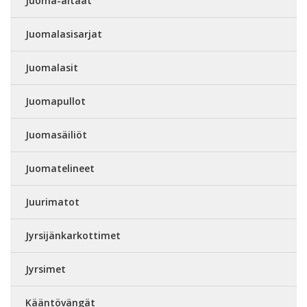
Juoma-altaat
Juomalasisarjat
Juomalasit
Juomapullot
Juomasäiliöt
Juomatelineet
Juurimatot
Jyrsijänkarkottimet
Jyrsimet
Kääntövängät