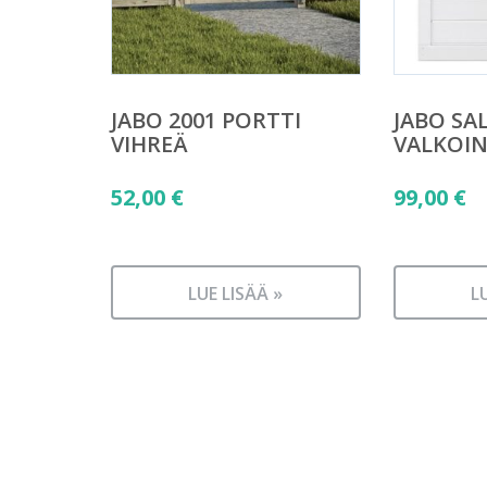
JABO 2001 PORTTI
JABO SAL
VIHREÄ
VALKOI
52,00
€
99,00
€
LUE LISÄÄ »
L