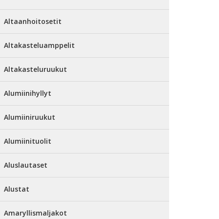
Altaanhoitosetit
Altakasteluamppelit
Altakasteluruukut
Alumiinihyllyt
Alumiiniruukut
Alumiinituolit
Aluslautaset
Alustat
Amaryllismaljakot