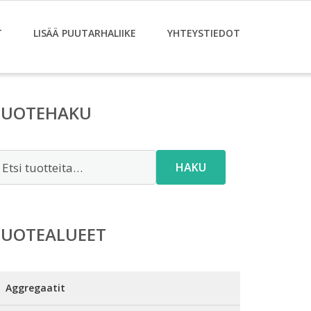
T
LISÄÄ PUUTARHALIIKE
YHTEYSTIEDOT
TUOTEHAKU
tsi:
HAKU
TUOTEALUEET
Aggregaatit