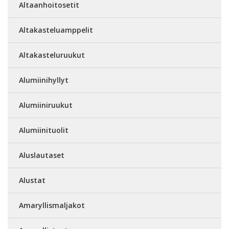
Altaanhoitosetit
Altakasteluamppelit
Altakasteluruukut
Alumiinihyllyt
Alumiiniruukut
Alumiinituolit
Aluslautaset
Alustat
Amaryllismaljakot