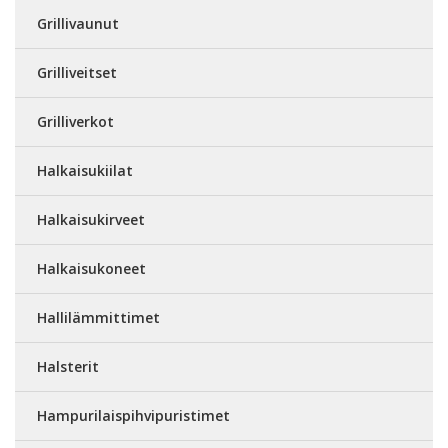
Grillivaunut
Grilliveitset
Grilliverkot
Halkaisukiilat
Halkaisukirveet
Halkaisukoneet
Hallilämmittimet
Halsterit
Hampurilaispihvipuristimet