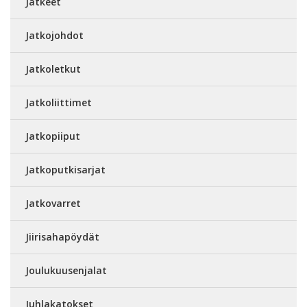
Jatkeet
Jatkojohdot
Jatkoletkut
Jatkoliittimet
Jatkopiiput
Jatkoputkisarjat
Jatkovarret
Jiirisahapöydät
Joulukuusenjalat
Juhlakatokset