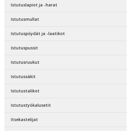
Istutuslapiot ja -harat
Istutusmullat
Istutuspöydät ja -laatikot
Istutuspussit
Istutusruukut
Istutussäkit
Istutustalikot
Istutustyökalusetit
Itsekastelijat