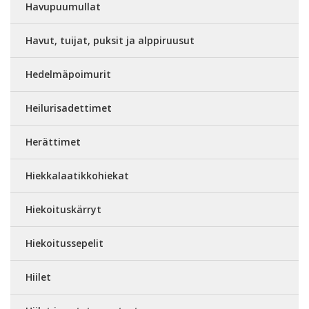
Havupuumullat
Havut, tuijat, puksit ja alppiruusut
Hedelmäpoimurit
Heilurisadettimet
Herättimet
Hiekkalaatikkohiekat
Hiekoituskärryt
Hiekoitussepelit
Hiilet