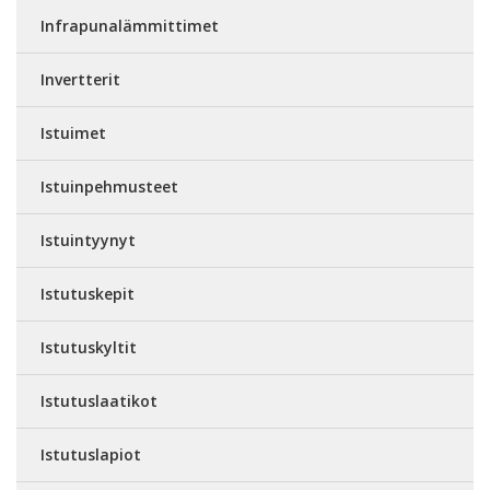
Infrapunalämmittimet
Invertterit
Istuimet
Istuinpehmusteet
Istuintyynyt
Istutuskepit
Istutuskyltit
Istutuslaatikot
Istutuslapiot