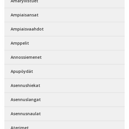
Amaryllistuet
Ampiaisansat
Ampiaisvaahdot
Amppelit
Annossiemenet
Apupöydät
Asennushiekat
Asennuslangat
Asennusnaulat
Aterimet