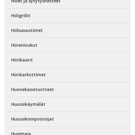
Hiilet ja sytytysnesteet
Hiiligrillit
Hiilisavustimet
Hiirenloukut
Hiiribaarit
Hiirikarkottimet
Huonekasvituotteet
Huussikäymälät
Huussikompostoijat
Huvimaja