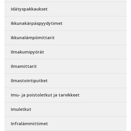
Idätyspakkaukset
Ikkunakärpäspyydytimet
Ikkunalämpömittarit
Ilmakumipyörät
Ilmamittarit
Ilmastointiputket
Imu- ja poistoletkut ja tarvikkeet
Imuletkut
Infralämmittimet