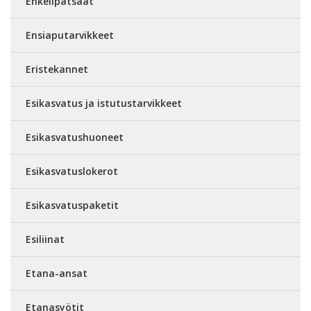
Enkelipatsaat
Ensiaputarvikkeet
Eristekannet
Esikasvatus ja istutustarvikkeet
Esikasvatushuoneet
Esikasvatuslokerot
Esikasvatuspaketit
Esiliinat
Etana-ansat
Etanasyötit