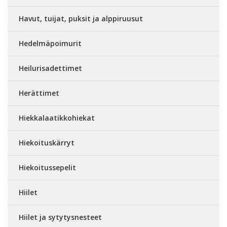
Havut, tuijat, puksit ja alppiruusut
Hedelmäpoimurit
Heilurisadettimet
Herättimet
Hiekkalaatikkohiekat
Hiekoituskärryt
Hiekoitussepelit
Hiilet
Hiilet ja sytytysnesteet