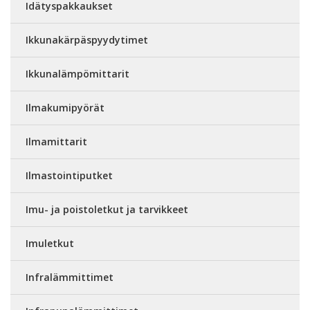
Idätyspakkaukset
Ikkunakärpäspyydytimet
Ikkunalämpömittarit
Ilmakumipyörät
Ilmamittarit
Ilmastointiputket
Imu- ja poistoletkut ja tarvikkeet
Imuletkut
Infralämmittimet