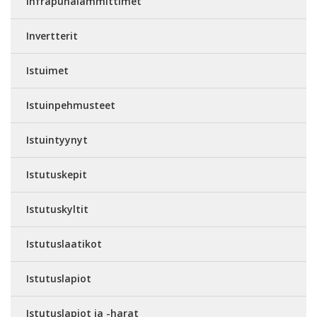
Infrapunalämmittimet
Invertterit
Istuimet
Istuinpehmusteet
Istuintyynyt
Istutuskepit
Istutuskyltit
Istutuslaatikot
Istutuslapiot
Istutuslapiot ja -harat