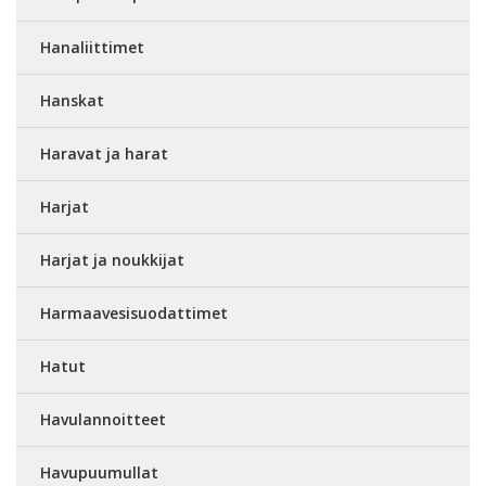
Hanaliittimet
Hanskat
Haravat ja harat
Harjat
Harjat ja noukkijat
Harmaavesisuodattimet
Hatut
Havulannoitteet
Havupuumullat