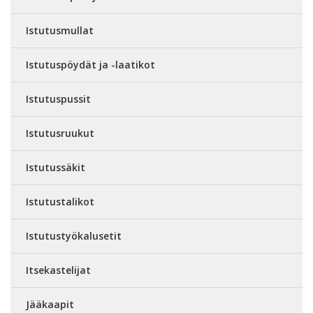
Istutusmullat
Istutuspöydät ja -laatikot
Istutuspussit
Istutusruukut
Istutussäkit
Istutustalikot
Istutustyökalusetit
Itsekastelijat
Jääkaapit