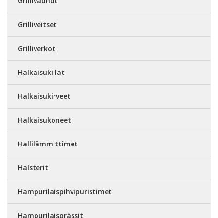
Grillivaunut
Grilliveitset
Grilliverkot
Halkaisukiilat
Halkaisukirveet
Halkaisukoneet
Hallilämmittimet
Halsterit
Hampurilaispihvipuristimet
Hampurilaisprässit