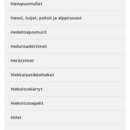
Havupuumullat
Havut, tuijat, puksit ja alppiruusut
Hedelmäpoimurit
Heilurisadettimet
Herättimet
Hiekkalaatikkohiekat
Hiekoituskärryt
Hiekoitussepelit
Hiilet