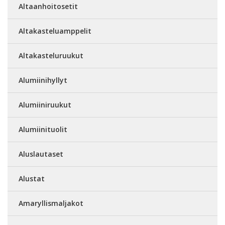
Altaanhoitosetit
Altakasteluamppelit
Altakasteluruukut
Alumiinihyllyt
Alumiiniruukut
Alumiinituolit
Aluslautaset
Alustat
Amaryllismaljakot