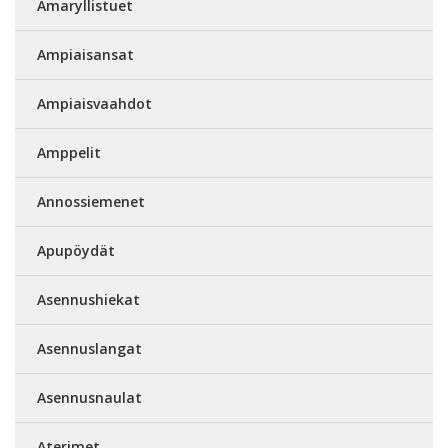
Amaryllistuet
Ampiaisansat
Ampiaisvaahdot
Amppelit
Annossiemenet
Apupöydät
Asennushiekat
Asennuslangat
Asennusnaulat
Aterimet