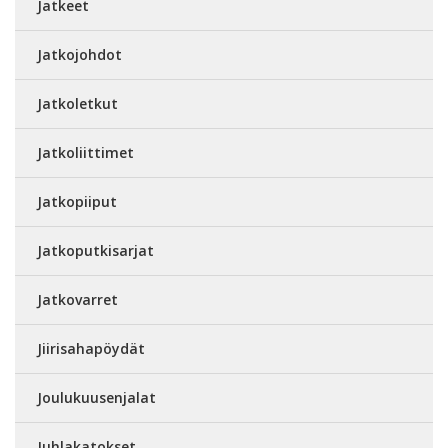
Jatkeet
Jatkojohdot
Jatkoletkut
Jatkoliittimet
Jatkopiiput
Jatkoputkisarjat
Jatkovarret
Jiirisahapöydät
Joulukuusenjalat
Juhlakatokset