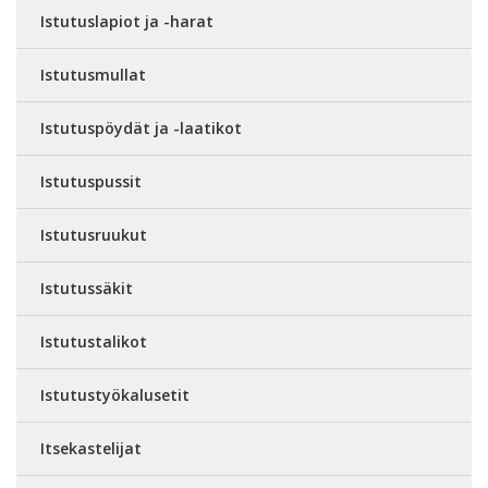
Istutuslapiot ja -harat
Istutusmullat
Istutuspöydät ja -laatikot
Istutuspussit
Istutusruukut
Istutussäkit
Istutustalikot
Istutustyökalusetit
Itsekastelijat