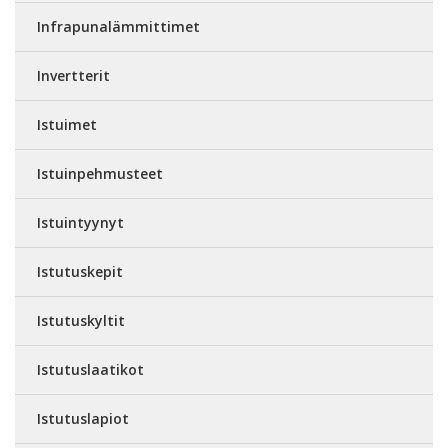
Infrapunalämmittimet
Invertterit
Istuimet
Istuinpehmusteet
Istuintyynyt
Istutuskepit
Istutuskyltit
Istutuslaatikot
Istutuslapiot