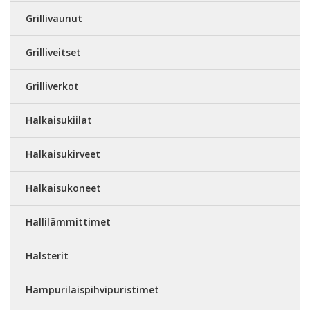
Grillivaunut
Grilliveitset
Grilliverkot
Halkaisukiilat
Halkaisukirveet
Halkaisukoneet
Hallilämmittimet
Halsterit
Hampurilaispihvipuristimet