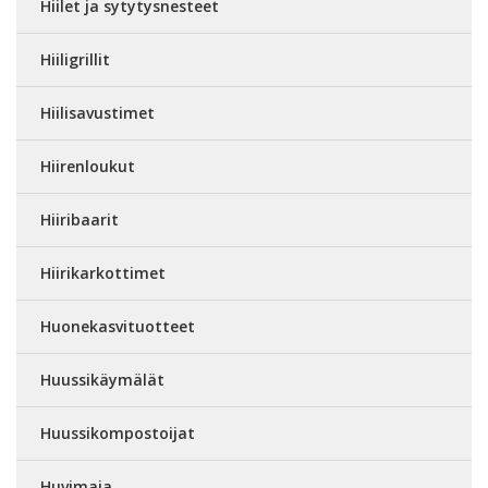
Hiilet ja sytytysnesteet
Hiiligrillit
Hiilisavustimet
Hiirenloukut
Hiiribaarit
Hiirikarkottimet
Huonekasvituotteet
Huussikäymälät
Huussikompostoijat
Huvimaja