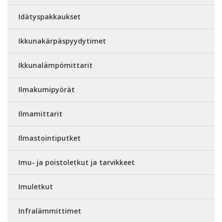
Idätyspakkaukset
Ikkunakärpäspyydytimet
Ikkunalämpömittarit
Ilmakumipyörät
Ilmamittarit
Ilmastointiputket
Imu- ja poistoletkut ja tarvikkeet
Imuletkut
Infralämmittimet