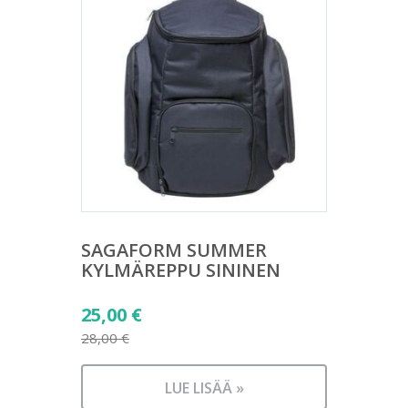
SAGAFORM SUMMER
KYLMÄREPPU SININEN
Alkuperäinen
25,00
€
hinta
28,00
€
Nykyinen
oli:
hinta
28,00 €.
LUE LISÄÄ »