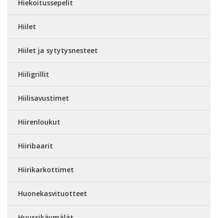
Hiekoitussepelit
Hiilet
Hiilet ja sytytysnesteet
Hiiligrillit
Hiilisavustimet
Hiirenloukut
Hiiribaarit
Hiirikarkottimet
Huonekasvituotteet
Huussikäymälät