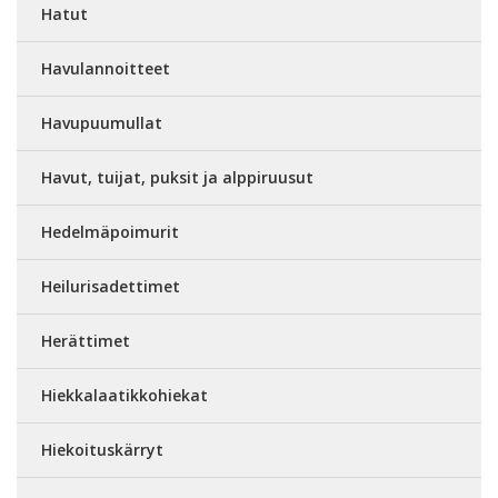
Hatut
Havulannoitteet
Havupuumullat
Havut, tuijat, puksit ja alppiruusut
Hedelmäpoimurit
Heilurisadettimet
Herättimet
Hiekkalaatikkohiekat
Hiekoituskärryt