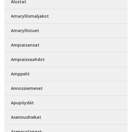
Alustat
Amaryllismaljakot
Amaryllistuet
Ampiaisansat
Ampiaisvaahdot
Amppelit
Annossiemenet
Apupöydät
Asennushiekat
Asennuslangat