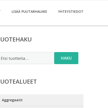
T
LISÄÄ PUUTARHALIIKE
YHTEYSTIEDOT
TUOTEHAKU
tsi:
HAKU
TUOTEALUEET
Aggregaatit