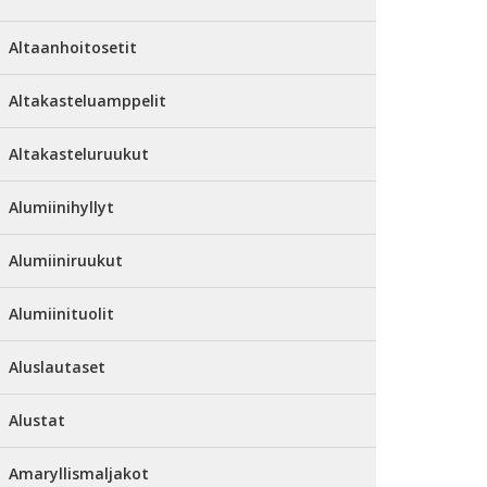
Altaanhoitosetit
Altakasteluamppelit
Altakasteluruukut
Alumiinihyllyt
Alumiiniruukut
Alumiinituolit
Aluslautaset
Alustat
Amaryllismaljakot