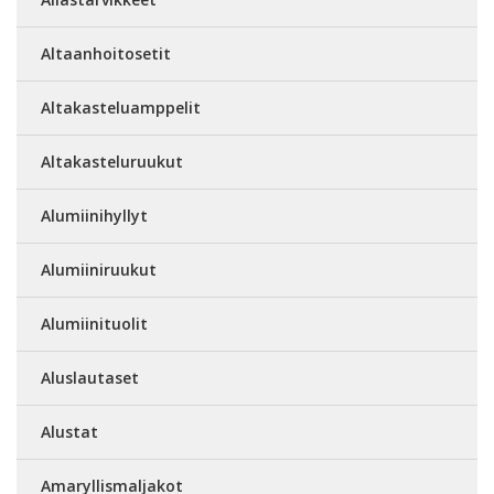
Altaanhoitosetit
Altakasteluamppelit
Altakasteluruukut
Alumiinihyllyt
Alumiiniruukut
Alumiinituolit
Aluslautaset
Alustat
Amaryllismaljakot