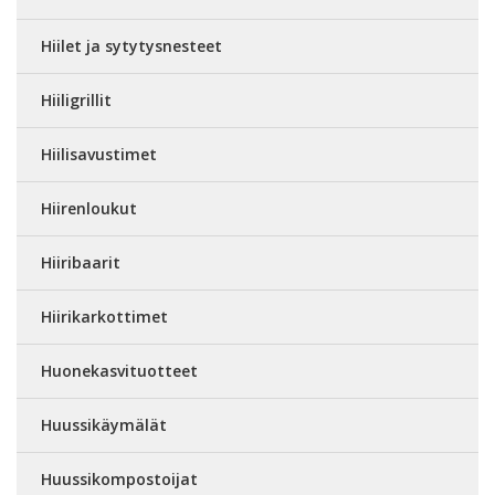
Hiilet ja sytytysnesteet
Hiiligrillit
Hiilisavustimet
Hiirenloukut
Hiiribaarit
Hiirikarkottimet
Huonekasvituotteet
Huussikäymälät
Huussikompostoijat