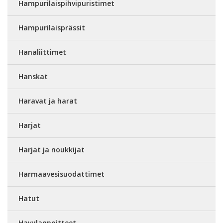
Hampurilaispihvipuristimet
Hampurilaisprässit
Hanaliittimet
Hanskat
Haravat ja harat
Harjat
Harjat ja noukkijat
Harmaavesisuodattimet
Hatut
Havulannoitteet