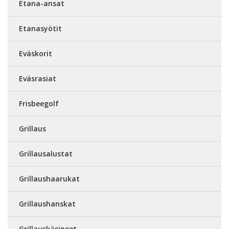
Etana-ansat
Etanasyötit
Eväskorit
Eväsrasiat
Frisbeegolf
Grillaus
Grillausalustat
Grillaushaarukat
Grillaushanskat
Grillauskäsineet