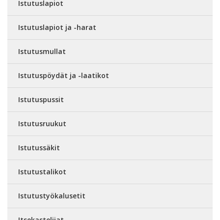
Istutuslapiot
Istutuslapiot ja -harat
Istutusmullat
Istutuspöydät ja -laatikot
Istutuspussit
Istutusruukut
Istutussäkit
Istutustalikot
Istutustyökalusetit
Itsekastelijat