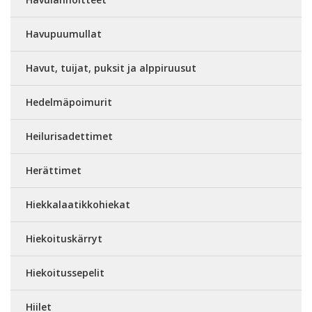
Havupuumullat
Havut, tuijat, puksit ja alppiruusut
Hedelmäpoimurit
Heilurisadettimet
Herättimet
Hiekkalaatikkohiekat
Hiekoituskärryt
Hiekoitussepelit
Hiilet