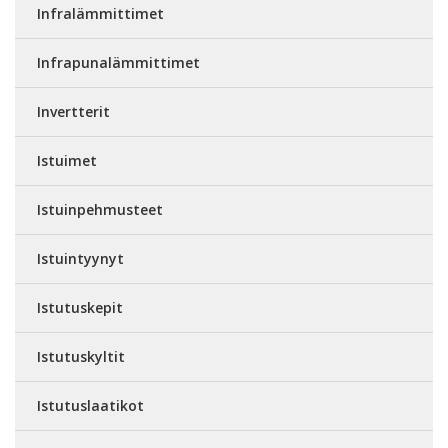
Infralämmittimet
Infrapunalämmittimet
Invertterit
Istuimet
Istuinpehmusteet
Istuintyynyt
Istutuskepit
Istutuskyltit
Istutuslaatikot