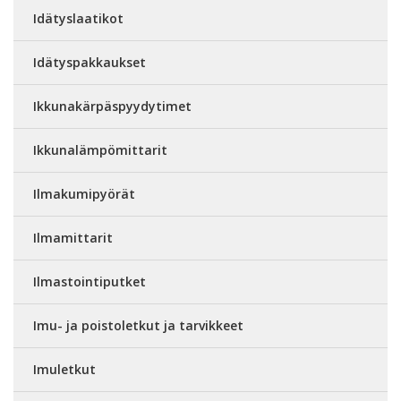
Idätyslaatikot
Idätyspakkaukset
Ikkunakärpäspyydytimet
Ikkunalämpömittarit
Ilmakumipyörät
Ilmamittarit
Ilmastointiputket
Imu- ja poistoletkut ja tarvikkeet
Imuletkut