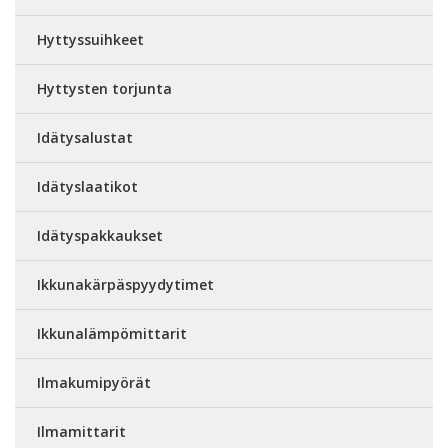
Hyttyssuihkeet
Hyttysten torjunta
Idätysalustat
Idätyslaatikot
Idätyspakkaukset
Ikkunakärpäspyydytimet
Ikkunalämpömittarit
Ilmakumipyörät
Ilmamittarit