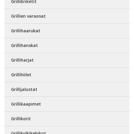
Grillibriketit
Grillien varaosat
Grillihaarukat
Grillihanskat
Grilliharjat
Grillihiilet
Grillijalustat
Grillikaapimet
Grillikorit
Grillikylkikehikot