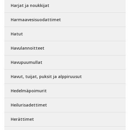
Harjat ja noukkijat
Harmaavesisuodattimet
Hatut
Havulannoitteet
Havupuumullat
Havut, tuijat, puksit ja alppiruusut
Hedelmäpoimurit
Heilurisadettimet
Herättimet