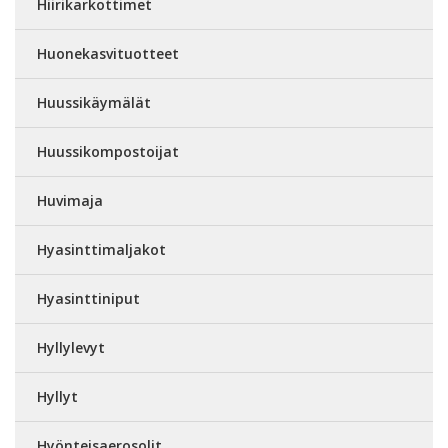
Hiirikarkottimet
Huonekasvituotteet
Huussikäymälät
Huussikompostoijat
Huvimaja
Hyasinttimaljakot
Hyasinttiniput
Hyllylevyt
Hyllyt
Hyönteisaerosolit