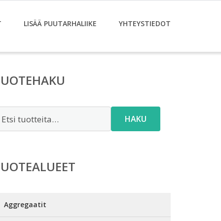
T
LISÄÄ PUUTARHALIIKE
YHTEYSTIEDOT
TUOTEHAKU
tsi:
HAKU
TUOTEALUEET
Aggregaatit