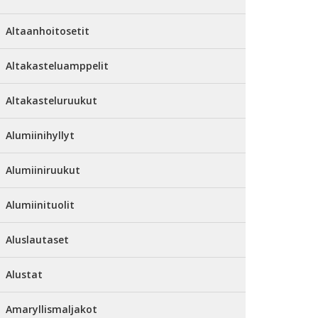
Altaanhoitosetit
Altakasteluamppelit
Altakasteluruukut
Alumiinihyllyt
Alumiiniruukut
Alumiinituolit
Aluslautaset
Alustat
Amaryllismaljakot