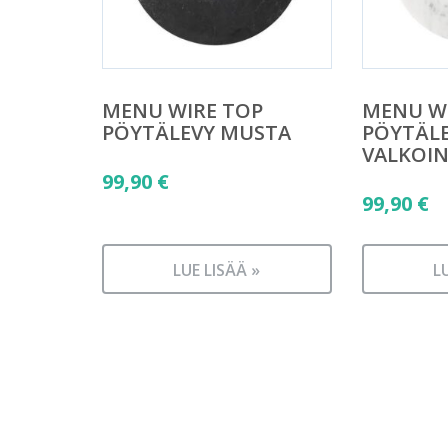
MENU WIRE TOP
MENU W
PÖYTÄLEVY MUSTA
PÖYTÄL
VALKOI
99,90
€
99,90
€
LUE LISÄÄ »
L