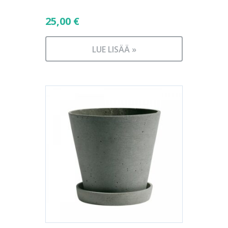
25,00
€
LUE LISÄÄ »