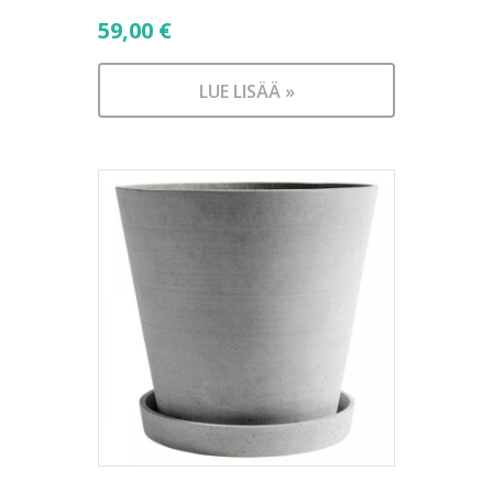
59,00
€
LUE LISÄÄ »